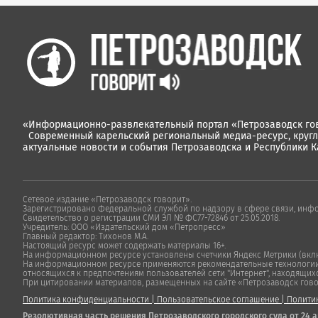
«Информационно-развлекательный портал «Петрозаводск гов
Современный карельский региональный медиа-ресурс, круг
актуальные новости и события Петрозаводска и Республики К
Сетевое издание «Петрозаводск говорит».
Зарегистрировано Федеральной службой по надзору в сфере связи, инф
Свидетельство о регистрации СМИ ЭЛ № ФС77-72846 от 25.05.2018.
Учредитель: ООО «Издательский дом «Петропресс»
Главный редактор: Тихонов М.А.
Настоящий ресурс может содержать материалы 16+.
На информационном ресурсе установлены счетчики Яндекс Метрики (включ
На информационном ресурсе применяются рекомендательные технологии "
относящихся к предпочтениям пользователей сети "Интернет", находящих
При цитировании материалов, размещенных на сайте «Петрозаводск говорит
Политика конфиденциальности
|
Пользовательское соглашение
|
Полити
Резолютивная часть решения Петрозаводского городского суда от 24 а