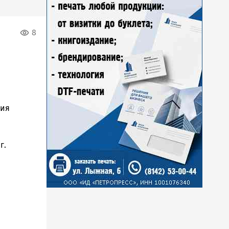
8
ния
г.