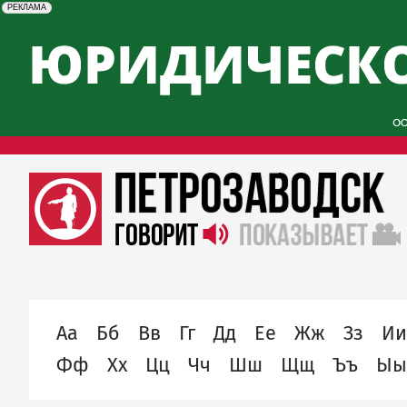
erid: 2SDnjcySKKc
Реклама
РЕКЛАМА
alphabet
Аа
Бб
Вв
Гг
Дд
Ее
Жж
Зз
Ии
Фф
Хх
Цц
Чч
Шш
Щщ
Ъъ
Ыы