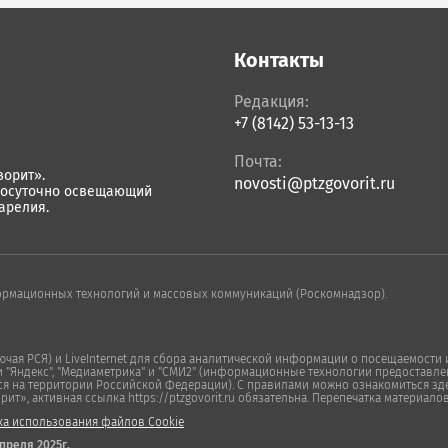
Контакты
Редакция:
+7 (8142) 53-13-13
Почта:
орит».
novosti@ptzgovorit.ru
лосуточно освещающий
арелия.
ормационных технологий и массовых коммуникаций (Роскомнадзор).
ая РСЯ) и LiveInternet для сбора аналитической информации о посещаемости и
Яндекс", "Медиаметрика" и "СМИ2" (информационные технологии предоставлен
ся на территории Российской Федерации). С правилами можно ознакомиться зде
», активная ссылка https://ptzgovorit.ru обязательна. Перепечатка материало
ка использования файлов Cookie
преля 2025г.