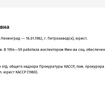
овна
 Ленинград ― 16.01.1982, г. Петрозаводск), юрист.
та. В 1954―59 работала инспектором Мин-ва соц. обеспече
 отд. общего надзора Прокуратуры КАССР, пом. прокурора 
л. юрист КАССР (1980).