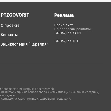
PTZGOVORIT
Реклама
О проекте
Прайс-лист
По вопросам рекламы:
+7(8142) 53-33-01
Контакты
+7(8142) 53-11-11
Энциклопедия “Карелия”
 поведенческих метриках посетителей.
ия информации на основе сбора, систематизации и анализа сведений,
сь и здесь.
в сайта допускается только с разрешения редакции.