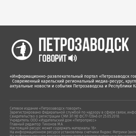
«Информационно-развлекательный портал «Петрозаводск гов
Современный карельский региональный медиа-ресурс, круг
актуальные новости и события Петрозаводска и Республики К
Сетевое издание «Петрозаводск говорит».
Зарегистрировано Федеральной службой по надзору в сфере связи, инф
Свидетельство о регистрации СМИ ЭЛ № ФС77-72846 от 25.05.2018.
Учредитель: ООО «Издательский дом «Петропресс»
Главный редактор: Тихонов М.А.
Настоящий ресурс может содержать материалы 16+.
На информационном ресурсе установлены счетчики Яндекс Метрики (включ