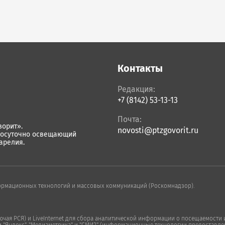
Контакты
Редакция:
+7 (8142) 53-13-13
Почта:
орит».
novosti@ptzgovorit.ru
лосуточно освещающий
арелия.
ормационных технологий и массовых коммуникаций (Роскомнадзор).
ая РСЯ) и LiveInternet для сбора аналитической информации о посещаемости и