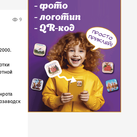
9
2000.
отки
етной
ннрота
розаводск