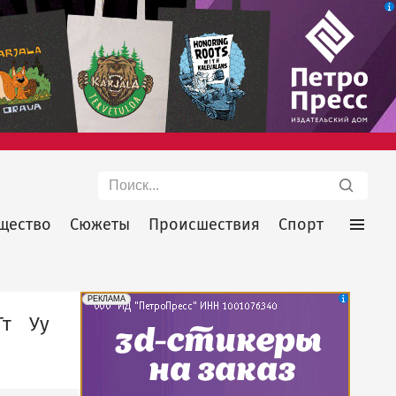
Поиск
щество
Сюжеты
Происшествия
Спорт
erid: 2SDnjePV7ZG
Реклама
РЕКЛАМА
Тт
Уу