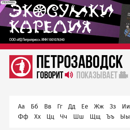
erid: 2SDnjc7Vuzm
Реклама
РЕКЛАМА
alphabet
Аа
Бб
Вв
Гг
Дд
Ее
Жж
Зз
Ии
Фф
Хх
Цц
Чч
Шш
Щщ
Ъъ
Ыы