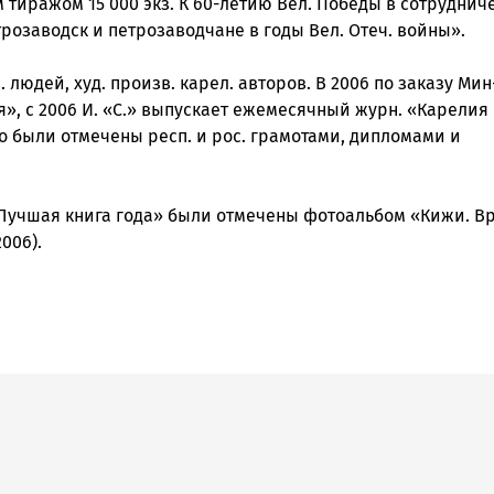
тиражом 15 000 экз. К 60-летию Вел. Победы в сотрудниче
озаводск и петрозаводчане в годы Вел. Отеч. войны».
людей, худ. произв. карел. авторов. В 2006 по заказу Мин
я», с 2006 И. «С.» выпускает ежемесячный журн. «Карелия
о были отмечены респ. и рос. грамотами, дипломами и
«Лучшая книга года» были отмечены фотоальбом «Кижи. В
006).