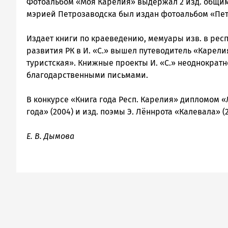
Фотоальбом «Моя Карелия» выдержал 2 изд. общим 
мэрией Петрозаводска был издан фотоальбом «Петр
Издает книги по краеведению, мемуары изв. в респ. 
развития РК в И. «С.» вышел путеводитель «Карели
туристская». Книжные проекты И. «С.» неоднократн
благодарственными письмами.
В конкурсе «Книга года Респ. Карелия» дипломом 
года» (2004) и изд. поэмы Э. Лённрота «Калевала» (2
Е. В. Дымова