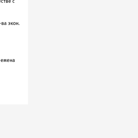
стве с
-ва экон.
ремена