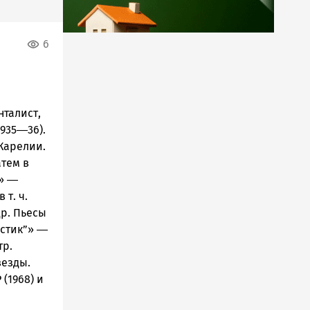
6
нталист,
1935―36).
 Карелии.
атем в
и» ―
 т. ч.
др. Пьесы
естик”» ―
тр.
везды.
 (1968) и