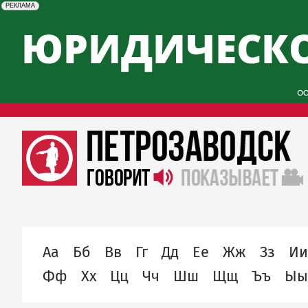
erid: 2SDnjcySKKc
Реклама
РЕКЛАМА
alphabet
Аа
Бб
Вв
Гг
Дд
Ее
Жж
Зз
Ии
Фф
Хх
Цц
Чч
Шш
Щщ
Ъъ
Ыы