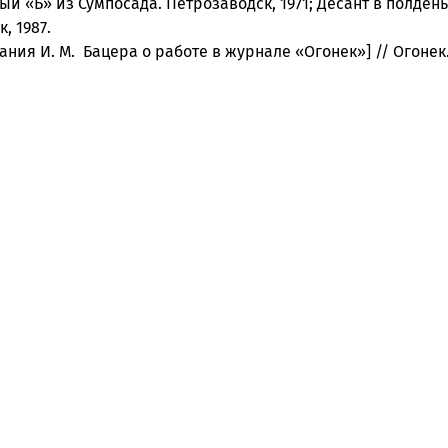
тый «Б» из Сумпосада. Петрозаводск, 1971; Десант в полдень
, 1987.
ания И. М. Бацера о работе в журнале «Огонек»] // Огонек.