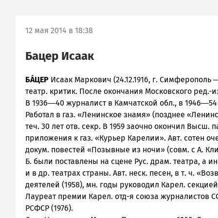
12 мая 2014 в 18:38
Бацер Исаак
БÁЦЕР
Исаак Маркович (24.12.1916, г. Симферополь ―
театр. критик. После окончания Московского ред.-и
В 1936―40 журналист в Камчатской обл., в 1946―54 
Работал в газ. «Ленинское знамя» (позднее «Ленинс
теч. 30 лет отв. секр. В 1959 заочно окончил Высш.
приложения к газ. «Курьер Карелии». Авт. сотен очер
докум. повестей «Позывные из ночи» (совм. с А. К
Б. были поставлены на сцене Рус. драм. театра, а
и в др. театрах страны. Авт. неск. песен, в т. ч. «В
деятелей (1958), мн. годы руководил Карел. секцией 
Лауреат премии Карел. отд-я союза журналистов СССР
РСФСР (1976).