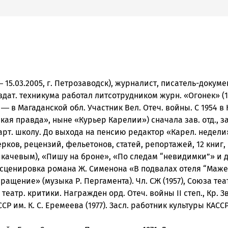
 15.03.2005, г. Петрозаводск), журналист, писатель-докуме
здат. техникума работал литсотрудником журн. «Огонек» (
― в Магаданской обл. Участник Вел. Отеч. войны. С 1954 в
кая правда», ныне «Курьер Карелии») сначала зав. отд., з
 парт. школу. До выхода на пенсию редактор «Карел. недел
ков, рецензий, фельетонов, статей, репортажей, 12 книг, в
ликачевым), «Пишу на броне», «По следам “невидимки”» и 
 инсценировка романа Ж. Сименона «В подвалах отеля “Маж
озвращение» (музыка Р. Пергамента). Чл. СЖ (1957), Союза теа
театр. критики. Награжден орд. Отеч. войны II степ., Кр. З
 им. К. С. Еремеева (1977). Засл. работник культуры КАССР