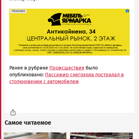
erid: 2SDnjeFymr3
Реклама
РЕКЛАМА
Ранее в рубрике
Происшествия
было
опубликовано:
Пассажир снегохода пострадал в
столкновении с автомобилем
Самое читаемое
Image
Image