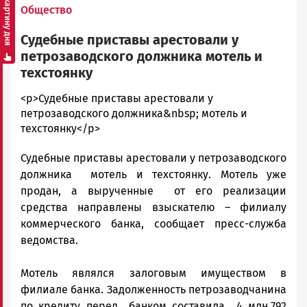
Смотреть картину дня
Общество
Судебные приставы арестовали у
петрозаводского должника мотель и
техстоянку
admintimur
<p>Судебные приставы арестовали у
Новости
петрозаводского должника&nbsp; мотель и
Петрозаводска
техстоянку</p>
и
Судебные приставы арестовали у петрозаводского
Карелии
|
должника мотель и техстоянку. Мотель уже
Петрозаводск
продан, а вырученные от его реализации
ГОВОРИТ
средства направлены взыскателю – филиалу
коммерческого банка, сообщает пресс-служба
ведомства.
Мотель являлся залоговым имуществом в
филиале банка. Задолженность петрозаводчанина
по кредиту перед банком составила 4 млн.792