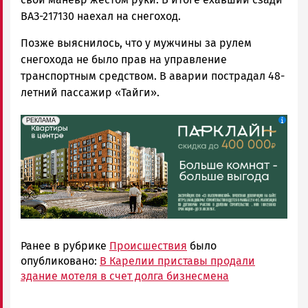
ВАЗ-217130 наехал на снегоход.
Позже выяснилось, что у мужчины за рулем
снегохода не было прав на управление
транспортным средством. В аварии пострадал 48-
летний пассажир «Тайги».
erid: 2SDnjdeSPnB
Реклама
РЕКЛАМА
Ранее в рубрике
Происшествия
было
опубликовано:
В Карелии приставы продали
здание мотеля в счет долга бизнесмена