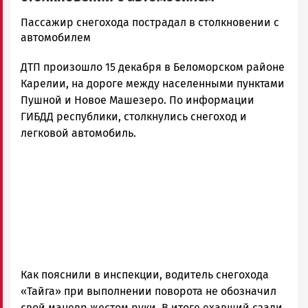
admintimur
Пассажир снегохода пострадал в столкновении с
Новости
автомобилем
Петрозаводска
ДТП произошло 15 декабря в Беломорском районе
и
Карелии
Карелии, на дороге между населенными пунктами
|
Пушной и Новое Машезеро. По информации
Петрозаводск
ГИБДД республики, столкнулись снегоход и
ГОВОРИТ
легковой автомобиль.
Как пояснили в инспекции, водитель снегохода
«Тайга» при выполнении поворота не обозначил
свой маневр жестом руки. В итоге ехавший сзади