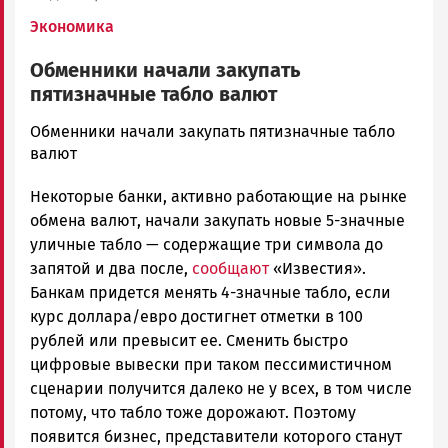
Экономика
Обменники начали закупать
пятизначные табло валют
admintimur
Обменники начали закупать пятизначные табло
Новости
валют
Петрозаводска
Некоторые банки, активно работающие на рынке
и
Карелии
обмена валют, начали закупать новые 5-значные
|
уличные табло — содержащие три символа до
Петрозаводск
запятой и два после,
сообщают
«Известия».
ГОВОРИТ
Банкам придется менять 4-значные табло, если
курс доллара/евро достигнет отметки в 100
рублей или превысит ее. Сменить быстро
цифровые вывески при таком пессимистичном
сценарии получится далеко не у всех, в том числе
потому, что табло тоже дорожают. Поэтому
появится бизнес, представители которого станут