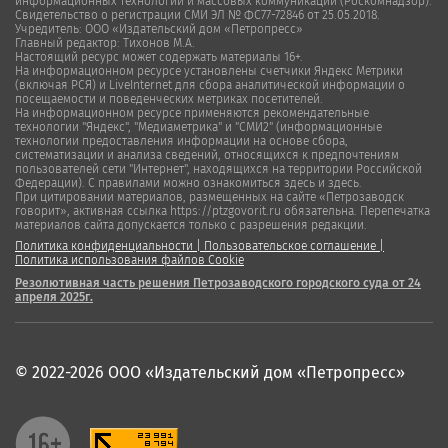
информационных технологий и массовых коммуникаций (Роскомнадзор).
Свидетельство о регистрации СМИ ЭЛ № ФС77-72846 от 25.05.2018.
Учредитель: ООО «Издательский дом «Петропресс»
Главный редактор: Тихонов М.А.
Настоящий ресурс может содержать материалы 16+.
На информационном ресурсе установлены счетчики Яндекс Метрики
(включая РСЯ) и LiveInternet для сбора аналитической информации о
посещаемости и поведенческих метриках посетителей.
На информационном ресурсе применяются рекомендательные
технологии "Яндекс", "Медиаметрика" и "СМИ2" (информационные
технологии предоставления информации на основе сбора,
систематизации и анализа сведений, относящихся к предпочтениям
пользователей сети "Интернет", находящихся на территории Российской
Федерации). С правилами можно ознакомиться здесь и здесь.
При цитировании материалов, размещенных на сайте «Петрозаводск
говорит», активная ссылка https://ptzgovorit.ru обязательна. Перепечатка
материалов сайта допускается только с разрешения редакции.
Политика конфиденциальности
|
Пользовательское соглашение
|
Политика использования файлов Cookie
Резолютивная часть решения Петрозаводского городского суда от 24
апреля 2025г.
© 2022-2026 ООО «Издательский дом «Петропресс»