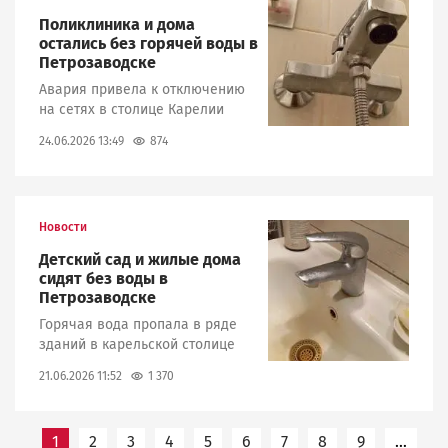
Поликлиника и дома
остались без горячей воды в
Петрозаводске
Авария привела к отключению
на сетях в столице Карелии
874
24.06.2026 13:49
Новости
Image
Детский сад и жилые дома
сидят без воды в
Петрозаводске
Горячая вода пропала в ряде
зданий в карельской столице
1 370
21.06.2026 11:52
Нумерация
1
2
3
4
5
6
7
8
9
…