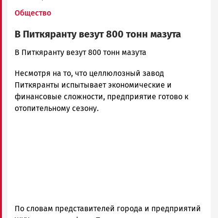
Общество
В Питкяранту везут 800 тонн мазута
admintimur
В Питкяранту везут 800 тонн мазута
Новости
Несмотря на то, что целлюлозный завод
Петрозаводска
и
Питкяранты испытывает экономические и
Карелии
финансовые сложности, предприятие готово к
|
отопительному сезону.
Петрозаводск
ГОВОРИТ
По словам представителей города и предприятий