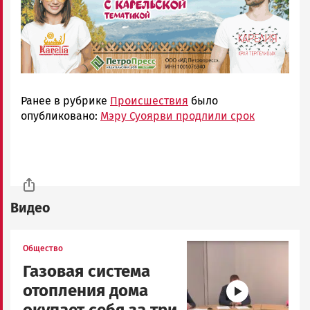
Ранее в рубрике
Происшествия
было
опубликовано:
Мэру Суоярви продлили срок
Видео
Image
Общество
Газовая система
отопления дома
окупает себя за три