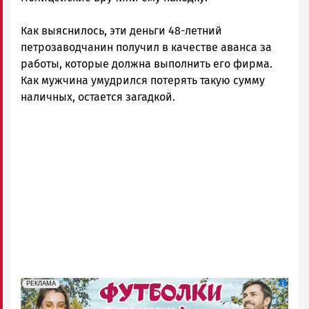
Как выяснилось, эти деньги 48-летний
петрозаводчанин получил в качестве аванса за
работы, которые должна выполнить его фирма.
Как мужчина умудрился потерять такую сумму
наличных, остается загадкой.
erid: Pb3XmBtzt7qh4nNaikXnuHE1bzSb6Vb4eeL28Ue
Реклама
РЕКЛАМА