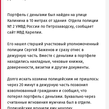
и
Карелии
|
Портфель с деньгами был найден на улице
Петрозаводск
Калинина в 10 метрах от здания Отдела полиции
ГОВОРИТ
№ 2 УМВД России по Петрозаводску, сообщает
сайт МВД Карелии.
Его нашел старший участковый уполномоченный
полиции Сергей Баженов и сразу отнес в
дежурную часть. Вместе с деньгами в портфеле
находились накладные, чековые книжки,
доверенности, визитки и другие документы.
Долго искать хозяина полицейским не пришлось:
через 20 минут в дежурную часть позвонил
взволнованный гражданин и сообщил, что
потерял портфель с деньгами. Буквально через
считанные мгновения мужчина был в отделе.
Полицейские вручили ему находку.