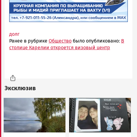
долг
Ранее в рубрике
Общество
было опубликовано:
В
столице Карелии откроется визовый центр
Эксклюзив
Image
Image