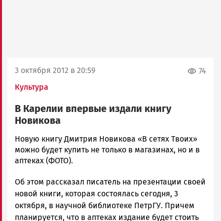
3 октября 2012 в 20:59
74
Культура
В Карелии впервые издали книгу
Новикова
admintimur
Новую книгу Дмитрия Новикова «В сетях Твоих»
Новости
можно будет купить не только в магазинах, но и в
Петрозаводска
аптеках (ФОТО).
и
Об этом рассказал писатель на презентации своей
Карелии
|
новой книги, которая состоялась сегодня, 3
Петрозаводск
октября, в научной библиотеке ПетрГУ. Причем
ГОВОРИТ
планируется, что в аптеках издание будет стоить