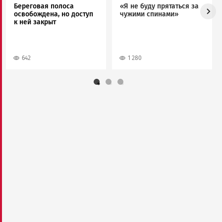
Береговая полоса
«Я не буду прятаться за
освобождена, но доступ
чужими спинами»
к ней закрыт
642
1 280