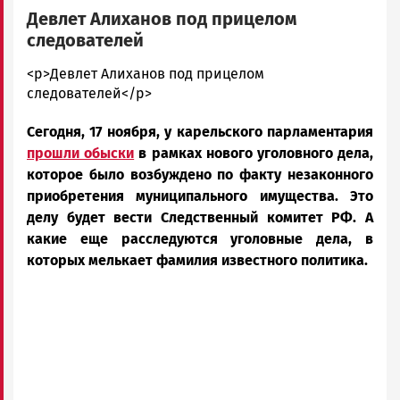
Девлет Алиханов под прицелом
следователей
Алексей
<p>Девлет Алиханов под прицелом
Смирнов
следователей</p>
Новости
Сегодня, 17 ноября, у карельского парламентария
Петрозаводска
и
прошли обыски
в рамках нового уголовного дела,
Карелии
которое было возбуждено по факту незаконного
|
приобретения муниципального имущества. Это
Петрозаводск
делу будет вести Следственный комитет РФ. А
ГОВОРИТ
какие еще расследуются уголовные дела, в
которых мелькает фамилия известного политика.