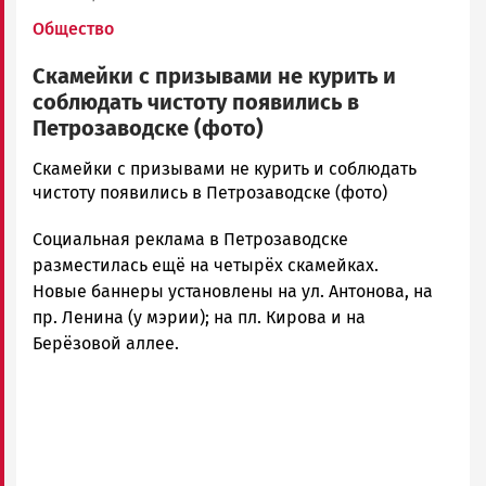
Общество
Скамейки с призывами не курить и
соблюдать чистоту появились в
Петрозаводске (фото)
admintimur
Скамейки с призывами не курить и соблюдать
Новости
чистоту появились в Петрозаводске (фото)
Петрозаводска
Социальная реклама в Петрозаводске
и
Карелии
разместилась ещё на четырёх скамейках.
|
Новые баннеры установлены на ул. Антонова, на
Петрозаводск
пр. Ленина (у мэрии); на пл. Кирова и на
ГОВОРИТ
Берёзовой аллее.