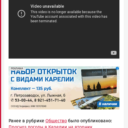
erid: 2SDnjdqwufn
Реклама
РЕКЛАМА
Ранее в рубрике
Общество
было опубликовано:
Прогноз погоды в Карелии на вторник