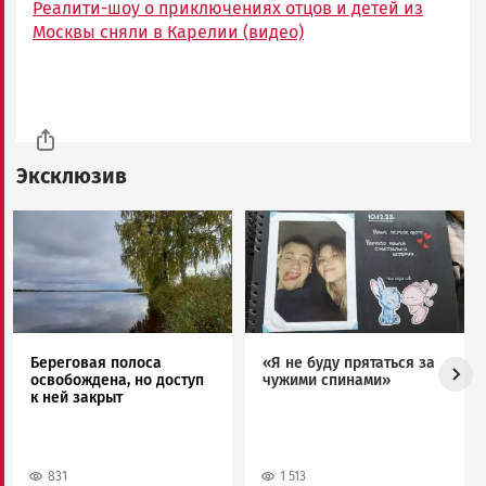
Реалити-шоу о приключениях отцов и детей из
Москвы сняли в Карелии (видео)
Эксклюзив
Image
Image
Береговая полоса
«Я не буду прятаться за
освобождена, но доступ
чужими спинами»
к ней закрыт
831
1 513