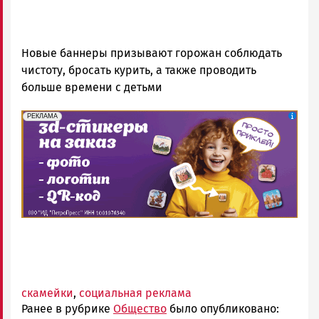
Новые баннеры призывают горожан соблюдать
чистоту, бросать курить, а также проводить
больше времени с детьми
erid: 2SDnjePV7ZG
Реклама
РЕКЛАМА
скамейки
,
социальная реклама
Ранее в рубрике
Общество
было опубликовано: