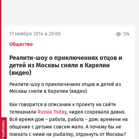
17 ноября 2014 в 20:00
174
Общество
Реалити-шоу о приключениях отцов и
детей из Москвы сняли в Карелии
(видео)
admintimur
Реалити-шоу о приключениях отцов и детей из
Новости
Москвы сняли в Карелии (видео)
Петрозаводска
Как говорится в описании к проекту на сайте
и
Карелии
телеканала
Russia Today
, »идея созревала давно.
|
Всё время дом – работа, работа – дом: времени на
Петрозаводск
общение с детьми совсем мало. А почему бы не
ГОВОРИТ
поехать с ними на рыбалку, отдохнуть от Москвы?