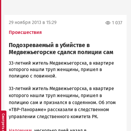
29 ноября 2013 в 15:29
1 037
Происшествия
Подозреваемый в убийстве в
Медвежьегорске сдался полиции сам
admintimur
33-летний житель Медвежьегорска, в квартире
Новости
которого нашли труп женщины, пришел в
Петрозаводска
полицию с повинной.
и
33-летний житель Медвежьегорска, в квартире
Карелии
|
которого нашли труп женщины, пришел в
Петрозаводск
полицию сам и признался в содеянном. Об этом
ГОВОРИТ
«ТВР-Панораме» рассказали в следственном
управлении следственного комитета РК.
Напомним
, несколько дней назад в