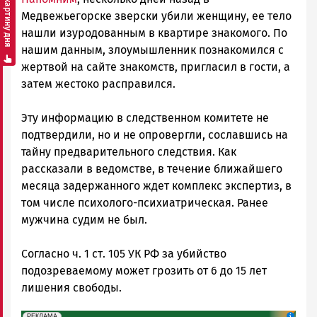
Смотреть картину дня
Медвежьегорске зверски убили женщину, ее тело
нашли изуродованным в квартире знакомого. По
нашим данным, злоумышленник познакомился с
жертвой на сайте знакомств, пригласил в гости, а
затем жестоко расправился.
Эту информацию в следственном комитете не
подтвердили, но и не опровергли, сославшись на
тайну предварительного следствия. Как
рассказали в ведомстве, в течение ближайшего
месяца задержанного ждет комплекс экспертиз, в
том числе психолого-психиатрическая. Ранее
мужчина судим не был.
Согласно ч. 1 ст. 105 УК РФ за убийство
подозреваемому может грозить от 6 до 15 лет
лишения свободы.
erid: 2SDnjeH4Mf4
Реклама
РЕКЛАМА