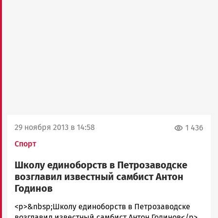
29 ноября 2013 в 14:58
1 436
Спорт
Школу единоборств в Петрозаводске
возглавил известный самбист Антон
Годинов
admintimur
<p>&nbsp;Школу единоборств в Петрозаводске
Новости
возглавил известный самбист Антон Годинов</p>