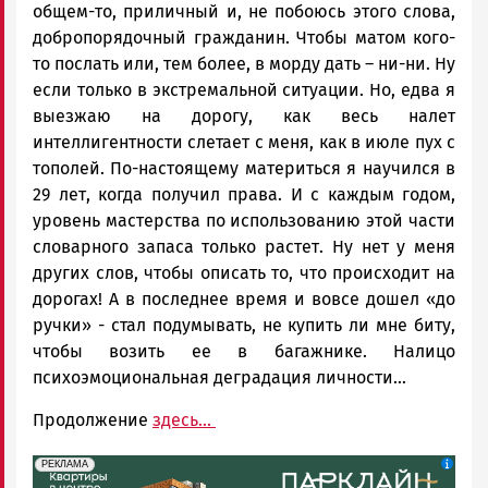
общем-то, приличный и, не побоюсь этого слова,
добропорядочный гражданин. Чтобы матом кого-
то послать или, тем более, в морду дать – ни-ни. Ну
если только в экстремальной ситуации. Но, едва я
выезжаю на дорогу, как весь налет
интеллигентности слетает с меня, как в июле пух с
тополей. По-настоящему материться я научился в
29 лет, когда получил права. И с каждым годом,
уровень мастерства по использованию этой части
словарного запаса только растет. Ну нет у меня
других слов, чтобы описать то, что происходит на
дорогах! А в последнее время и вовсе дошел «до
ручки» - стал подумывать, не купить ли мне биту,
чтобы возить ее в багажнике. Налицо
психоэмоциональная деградация личности...
Продолжение
здесь...
erid: 2SDnjdeSPnB
Реклама
РЕКЛАМА