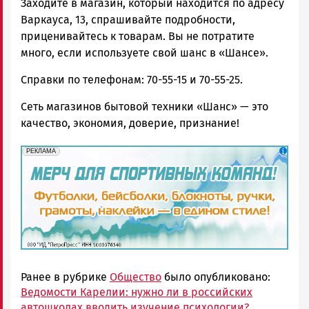
Заходите в магазин, который находится по адресу
Варкауса, 13, спрашивайте подробности,
приценивайтесь к товарам. Вы не потратите
много, если используете свой шанс в «Шансе».
Справки по телефонам: 70-55-15 и 70-55-25.
Сеть магазинов бытовой техники «Шанс» — это
качество, экономия, доверие, признание!
erid: 2SDnjd1S7pa
Реклама
РЕКЛАМА
Ранее в рубрике
Общество
было опубликовано:
Ведомости Карелии: нужно ли в российских
автошколах вводить изучение психологии?