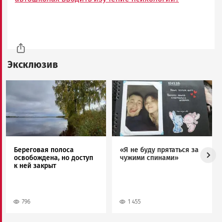
Эксклюзив
Image
Image
Береговая полоса
«Я не буду прятаться за
освобождена, но доступ
чужими спинами»
к ней закрыт
796
1 455