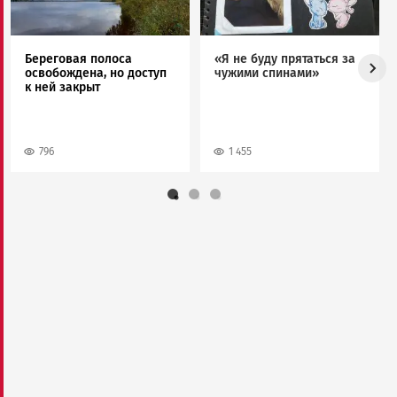
Береговая полоса
«Я не буду прятаться за
освобождена, но доступ
чужими спинами»
к ней закрыт
796
1 455