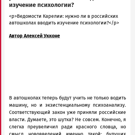
изучение психологии?
admintimur
<p>Ведомости Карелии: нужно ли в российских
Новости
автошколах вводить изучение психологии?</p>
Петрозаводска
Автор Алексей Укконе
и
Карелии
|
Петрозаводск
ГОВОРИТ
В автошколах теперь будут учить не только водить
машину, но и экзистенциальному психоанализу.
Соответствующий закон уже приняли российские
власти. Думаете, это шутка? Не совсем. Конечно, я
слегка преувеличил ради красного словца, но
смысл нововведений именно такой: будущих