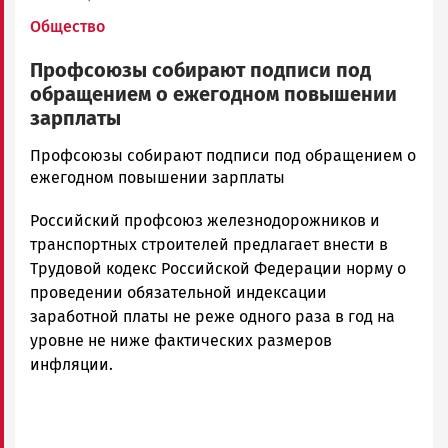
Общество
Профсоюзы собирают подписи под
обращением о ежегодном повышении
зарплаты
admintimur
Профсоюзы собирают подписи под обращением о
Новости
ежегодном повышении зарплаты
Петрозаводска
Российский профсоюз железнодорожников и
и
Карелии
транспортных строителей предлагает внести в
|
Трудовой кодекс Российской Федерации норму о
Петрозаводск
проведении обязательной индексации
ГОВОРИТ
заработной платы не реже одного раза в год на
уровне не ниже фактических размеров
инфляции.