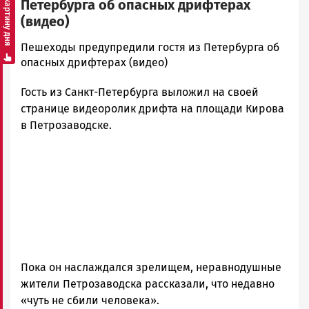
Смотреть картину дня
Петербурга об опасных дрифтерах
(видео)
admintimur
Пешеходы предупредили гостя из Петербурга об
Новости
опасных дрифтерах (видео)
Петрозаводска
Гость из Санкт-Петербурга выложил на своей
и
Карелии
странице видеоролик дрифта на площади Кирова
|
в Петрозаводске.
Петрозаводск
ГОВОРИТ
Пока он наслаждался зрелищем, неравнодушные
жители Петрозаводска рассказали, что недавно
«чуть не сбили человека».