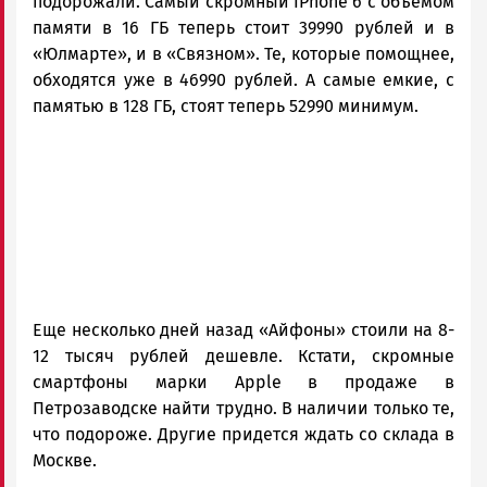
подорожали. Самый скромный IPhone 6 с объемом
|
памяти в 16 ГБ теперь стоит 39990 рублей и в
Петрозаводск
«Юлмарте», и в «Связном». Те, которые помощнее,
ГОВОРИТ
обходятся уже в 46990 рублей. А самые емкие, с
памятью в 128 ГБ, стоят теперь 52990 минимум.
Еще несколько дней назад «Айфоны» стоили на 8-
12 тысяч рублей дешевле. Кстати, скромные
смартфоны марки Apple в продаже в
Петрозаводске найти трудно. В наличии только те,
что подороже. Другие придется ждать со склада в
Москве.