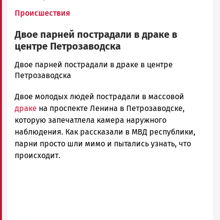
Происшествия
Двое парней пострадали в драке в
центре Петрозаводска
admintimur
Двое парней пострадали в драке в центре
Новости
Петрозаводска
Петрозаводска
Двое молодых людей пострадали в массовой
и
Карелии
драке
на проспекте Ленина в Петрозаводске,
|
которую запечатлела камера наружного
Петрозаводск
наблюдения. Как рассказали в МВД республики,
ГОВОРИТ
парни просто шли мимо и пытались узнать, что
происходит.