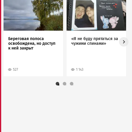
Image
Image
Береговая полоса
«Я не буду прятаться за
освобождена, но доступ
чужими спинами»
к ней закрыт
527
1 143