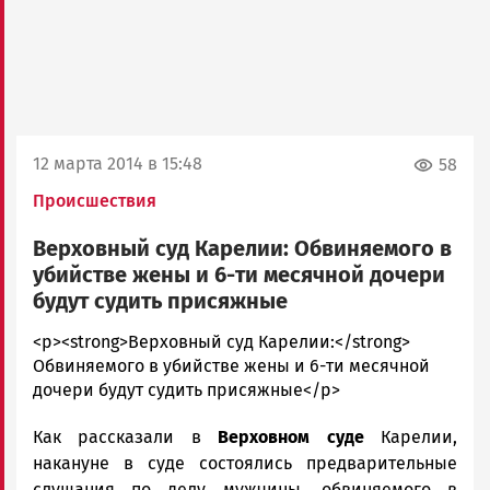
12 марта 2014 в 15:48
58
Происшествия
Верховный суд Карелии: Обвиняемого в
убийстве жены и 6-ти месячной дочери
будут судить присяжные
admintimur
<p><strong>Верховный суд Карелии:</strong>
Новости
Обвиняемого в убийстве жены и 6-ти месячной
Петрозаводска
дочери будут судить присяжные</p>
и
Как рассказали в
Верховном суде
Карелии,
Карелии
|
накануне в суде состоялись предварительные
Петрозаводск
слушания по делу мужчины, обвиняемого в