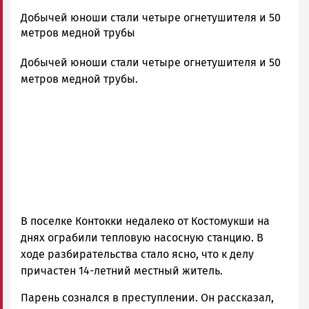
admintimur
Добычей юноши стали четыре огнетушителя и 50
Новости
метров медной трубы
Петрозаводска
Добычей юноши стали четыре огнетушителя и 50
и
Карелии
метров медной трубы.
|
Петрозаводск
ГОВОРИТ
В поселке Контокки недалеко от Костомукши на
днях ограбили тепловую насосную станцию. В
ходе разбирательства стало ясно, что к делу
причастен 14-летний местный житель.
Парень сознался в преступлении. Он рассказал,