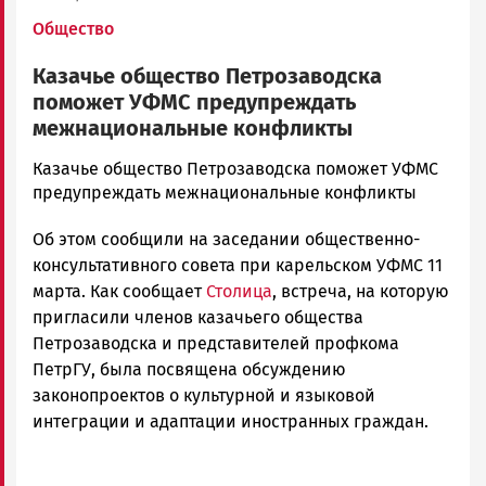
Общество
Казачье общество Петрозаводска
поможет УФМС предупреждать
межнациональные конфликты
admintimur
Казачье общество Петрозаводска поможет УФМС
Новости
предупреждать межнациональные конфликты
Петрозаводска
Об этом сообщили на заседании общественно-
и
Карелии
консультативного совета при карельском УФМС 11
|
марта. Как сообщает
Столица
, встреча, на которую
Петрозаводск
пригласили членов казачьего общества
ГОВОРИТ
Петрозаводска и представителей профкома
ПетрГУ, была посвящена обсуждению
законопроектов о культурной и языковой
интеграции и адаптации иностранных граждан.