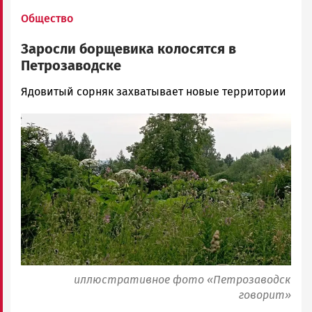
Общество
Заросли борщевика колосятся в
Петрозаводске
Ольга
Ядовитый сорняк захватывает новые территории
Гаврилова
Image
Новости
Петрозаводска
и
Карелии
|
Петрозаводск
ГОВОРИТ
иллюстративное фото «Петрозаводск
говорит»