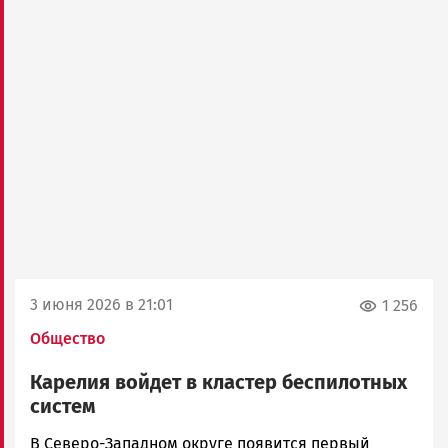
3 июня 2026 в 21:01
1 256
Общество
Карелия войдет в кластер беспилотных
систем
Наталья
В Северо-Западном округе появится первый