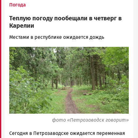
Погода
Теплую погоду пообещали в четверг в
Карелии
Ольга
Местами в республике ожидается дождь
Гаврилова
Image
Новости
Петрозаводска
и
Карелии
|
Петрозаводск
ГОВОРИТ
фото «Петрозаводск говорит»
Сегодня в Петрозаводске ожидается переменная