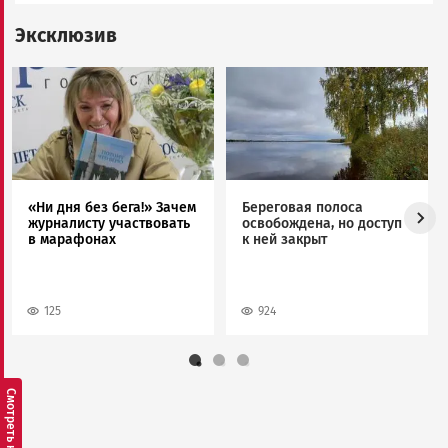
Эксклюзив
Image
Image
«Ни дня без бега!» Зачем
Береговая полоса
журналисту участвовать
освобождена, но доступ
в марафонах
к ней закрыт
125
924