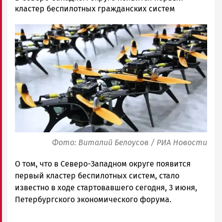
Колоко…
кластер беспилотных гражданских систем
Новости
Image
Петрозаводска
и
Карелии
|
Петрозаводск
ГОВОРИТ
Фото: Виталий Белоусов / РИА Новости
О том, что в Северо-Западном округе появится
первый кластер беспилотных систем, стало
известно в ходе стартовавшего сегодня, 3 июня,
Петербургского экономического форума.