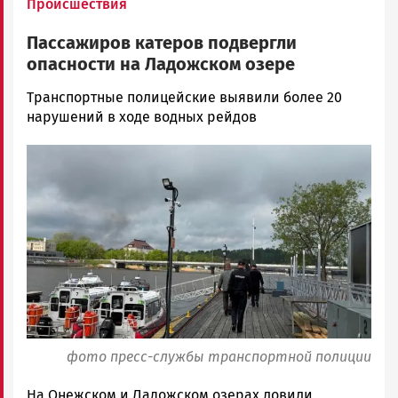
Происшествия
Пассажиров катеров подвергли
опасности на Ладожском озере
Ольга
Транспортные полицейские выявили более 20
Гаврилова
нарушений в ходе водных рейдов
Новости
Image
Петрозаводска
и
Карелии
|
Петрозаводск
ГОВОРИТ
фото пресс-службы транспортной полиции
На Онежском и Ладожском озерах ловили