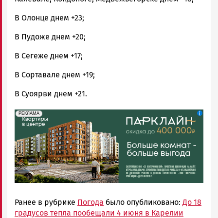
В Олонце днем +23;
В Пудоже днем +20;
В Сегеже днем +17;
В Сортавале днем +19;
В Суоярви днем +21.
erid: 2SDnjdeSPnB
Реклама
РЕКЛАМА
Ранее в рубрике
Погода
было опубликовано:
До 18
градусов тепла пообещали 4 июня в Карелии