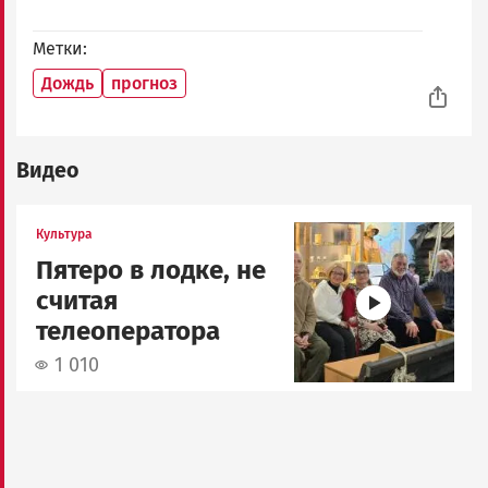
Метки
Дождь
прогноз
Видео
Image
Культура
Пятеро в лодке, не
считая
телеоператора
1 010