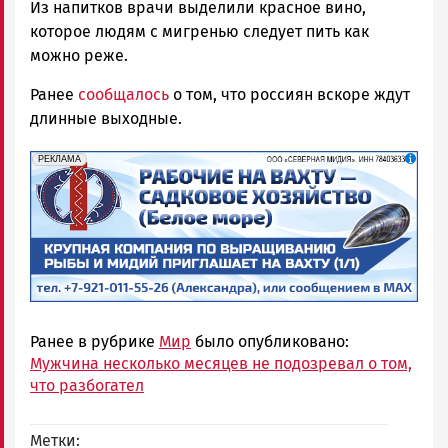
Из напитков врачи выделили красное вино,
которое людям с мигренью следует пить как
можно реже.
Ранее
сообщалось
о том, что россиян вскоре ждут
длинные выходные.
erid: 2SDnjf467GP
Реклама
РЕКЛАМА
Ранее в рубрике
Мир
было опубликовано:
Мужчина несколько месяцев не подозревал о том,
что разбогател
Метки