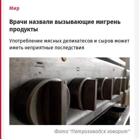
Мир
Врачи назвали вызывающие мигрень
продукты
Юрий
Употребление мясных деликатесов и сыров может
Каулио
иметь неприятные последствия
Новости
Image
Петрозаводска
и
Карелии
|
Петрозаводск
ГОВОРИТ
Фото "Петрозаводск говорит"