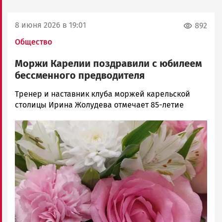
8 июня 2026 в 19:01
892
Общество
Моржи Карелии поздравили с юбилеем
бессменного предводителя
Наталья
Тренер и наставник клуба моржей карельской
Колоко…
столицы Ирина Жолудева отмечает 85-летие
Новости
Image
Петрозаводска
и
Карелии
|
Петрозаводск
ГОВОРИТ