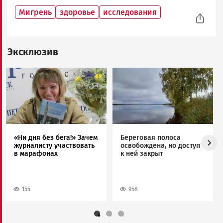
Мигрень
здоровье
исследования
Эксклюзив
Image
Image
«Ни дня без бега!» Зачем
Береговая полоса
журналисту участвовать
освобождена, но доступ
в марафонах
к ней закрыт
155
958