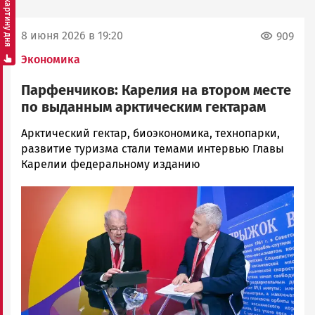
Смотреть картину дня
8 июня 2026 в 19:20
909
Экономика
Парфенчиков: Карелия на втором месте
по выданным арктическим гектарам
Екатерина
Арктический гектар, биоэкономика, технопарки,
Желу…
развитие туризма стали темами интервью Главы
Новости
Карелии федеральному изданию
Петрозаводска
Image
и
Карелии
|
Петрозаводск
ГОВОРИТ