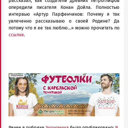
рассказал, как создатели древних петроглифов
опередили писателя Конан Дойла. Полностью
интервью «Артур Парфенчиков: Почему я так
увлеченно рассказываю о своей Родине? Да
потому что я ее так люблю...» можно прочитать по
ссылке
.
erid: Pb3XmBtzt7qh4nNaikXnuHE1bzSb6Vb4eeL28Ue
Реклама
РЕКЛАМА
Ранее в рубрике
Экономика
было опубликовано:
В