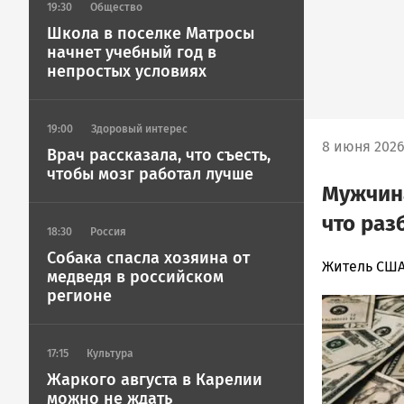
19:30
Общество
Школа в поселке Матросы
начнет учебный год в
непростых условиях
19:00
Здоровый интерес
8 июня 2026
Врач рассказала, что съесть,
чтобы мозг работал лучше
Мужчина
что раз
18:30
Россия
Собака спасла хозяина от
Юрий
Житель США
медведя в российском
Каулио
регионе
Image
Новости
Петрозавод
и
17:15
Культура
Карелии
Жаркого августа в Карелии
|
можно не ждать