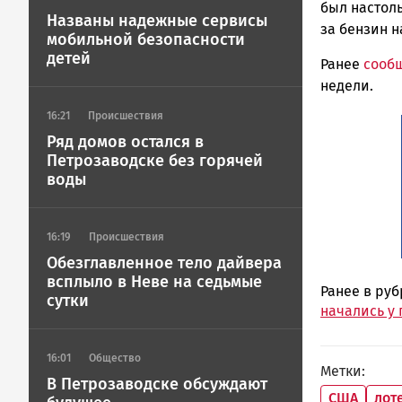
был настоль
Названы надежные сервисы
за бензин 
мобильной безопасности
детей
Ранее
сооб
недели.
16:21
Происшествия
Ряд домов остался в
Петрозаводске без горячей
воды
16:19
Происшествия
Обезглавленное тело дайвера
всплыло в Неве на седьмые
Ранее в ру
сутки
начались у 
16:01
Общество
Метки
В Петрозаводске обсуждают
США
лот