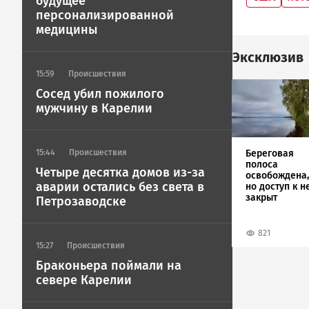
будущее
персонализированной
медицины
Эксклюзив
15:59
Происшествия
Image
Сосед убил пожилого
мужчину в Карелии
Береговая
15:44
Происшествия
полоса
Четыре десятка домов из-за
освобождена,
аварии остались без света в
но доступ к н
закрыт
Петрозаводске
821
15:27
Происшествия
Браконьера поймали на
севере Карелии