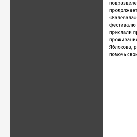
подразделе
продолжает 
«Калевала» 
фестивалю 
прислали п
проживание,
Яблокова, 
помочь свои
Remote
video
URL