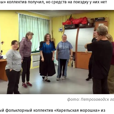
ы» коллектив получил, но средств на поездку у них нет
ска
ск
фото: Петрозаводск г
й фольклорный коллектив «Карельская морошка» из