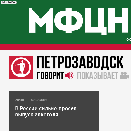
erid: 2SDnjcySKKc
Реклама
РЕКЛАМА
20:00
Экономика
В России сильно просел
выпуск алкоголя