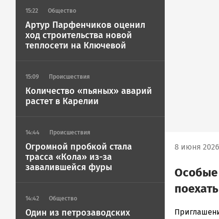
15:22
Общество
Артур Парфенчиков оценил
ход строительства новой
теплосети на Ключевой
15:09
Происшествия
Количество «пьяных» аварий
растет в Карелии
14:44
Происшествия
Огромной пробкой стала
8 июня 2026 
трасса «Кола» из-за
завалившейся фуры
Особые 
поехать
14:42
Общество
Марина
Приглашени
Один из петрозаводских