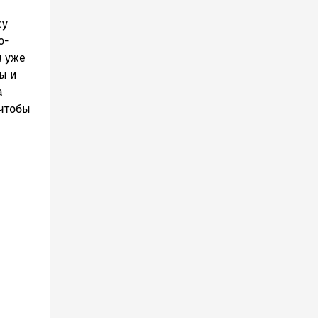
су
о-
м уже
ы и
а
 чтобы