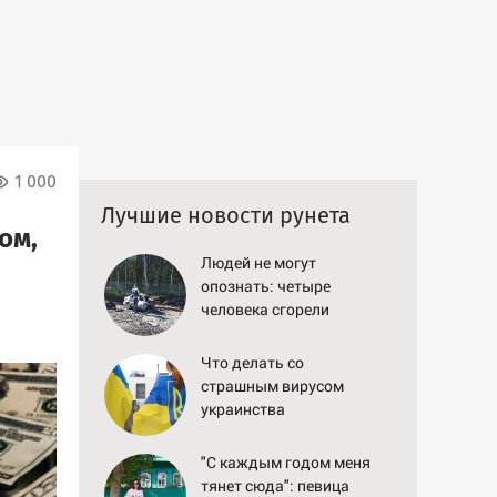
1 000
Лучшие новости рунета
ом,
Людей не могут
опознать: четыре
человека сгорели
заживо в страшном ДТП
на трассе 07/08/2026 –
Что делать со
Новости
страшным вирусом
украинства
"С каждым годом меня
тянет сюда": певица