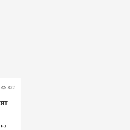
832
тят
 на