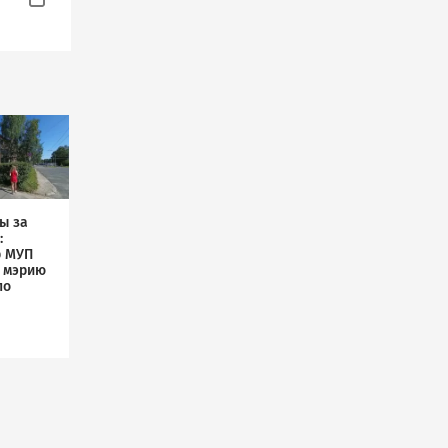
ы за
:
р МУП
л мэрию
по