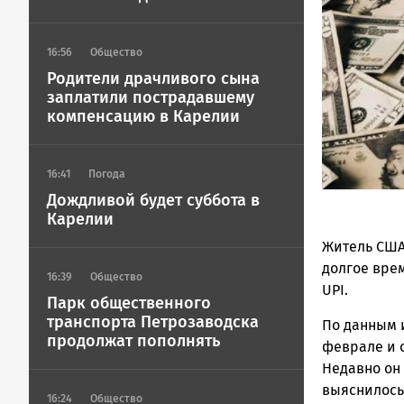
Петрозавод
ГОВОРИТ
16:56
Общество
Родители драчливого сына
заплатили пострадавшему
компенсацию в Карелии
16:41
Погода
Дождливой будет суббота в
Карелии
Житель США
долгое вре
16:39
Общество
UPI.
Парк общественного
транспорта Петрозаводска
По данным 
продолжат пополнять
феврале и 
Недавно он 
выяснилось
16:24
Общество