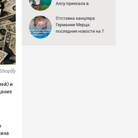
Алсу приехала в
татарскую деревню, где
прошло ее детство
Отставка канцлера
07/08/2026 – Новости
Германии Мерца:
последние новости на 7
августа 2026 и прогнозы
Shopify
лей) и
дание
о
чина