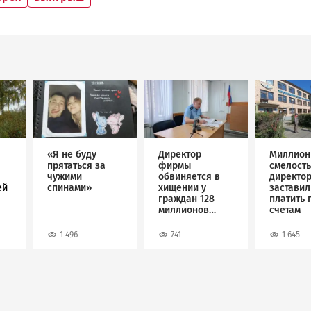
Image
Image
Image
«Я не буду
Директор
Миллион
прятаться за
фирмы
смелость
чужими
обвиняется в
директо
ей
спинами»
хищении у
застави
граждан 128
платить 
миллионов
счетам
рублей
1 496
741
1 645