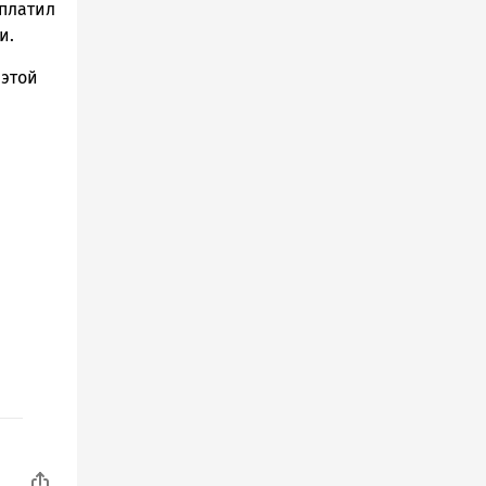
аплатил
и.
 этой