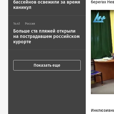
бассейнов освежили за время
Бедорфаc
берегах Нев
каникул
Новости
Image
Петрозавод
и
Карелии
14:41
Россия
|
Больше ста пляжей открыли
Петрозавод
на пострадавшем российском
ГОВОРИТ
курорте
Показать еще
Инклюзивны