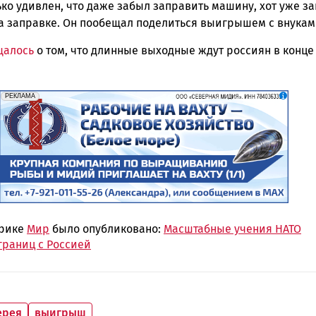
ко удивлен, что даже забыл заправить машину, хот уже з
на заправке. Он пообещал поделиться выигрышем с внукам
щалось
о том, что длинные выходные ждут россиян в конце
erid: 2SDnjf467GP
Реклама
РЕКЛАМА
брике
Мир
было опубликовано:
Масштабные учения НАТО
границ с Россией
ерея
выигрыш