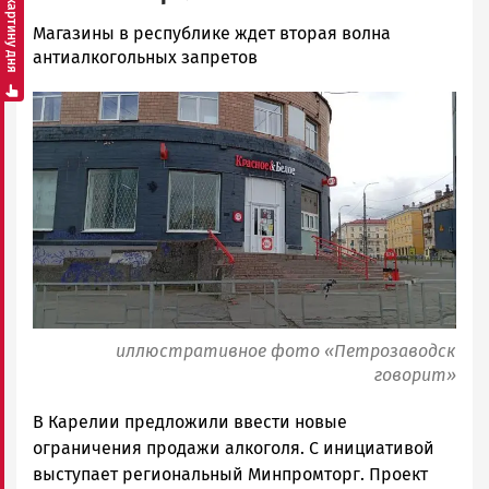
Смотреть картину дня
Ольга
Магазины в республике ждет вторая волна
Гаврилова
антиалкогольных запретов
Новости
Image
Петрозаводска
и
Карелии
|
Петрозаводск
ГОВОРИТ
иллюстративное фото «Петрозаводск
говорит»
В Карелии предложили ввести новые
ограничения продажи алкоголя. С инициативой
выступает региональный Минпромторг. Проект