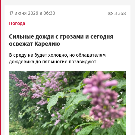
17 июня 2026 в 06:30
3 368
Погода
Сильные дожди с грозами и сегодня
освежат Карелию
Наталья
В среду не будет холодно, но обладателям
Колоко…
дождевика до пят многие позавидуют
Новости
Image
Петрозаводска
и
Карелии
|
Петрозаводск
ГОВОРИТ