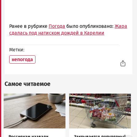
Ранее в рубрике
Погода
было опубликовано:
Жара
сдалась под натиском дождей в Карелии
Метки
непогода
Самое читаемое
Image
Image
Россиянам назвали
Закрывается популярный