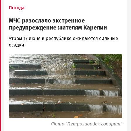
Погода
МЧС разослало экстренное
предупреждение жителям Карелии
Юрий
Утром 17 июня в республике ожидаются сильные
Каулио
осадки
Новости
Image
Петрозаводска
и
Карелии
|
Петрозаводск
ГОВОРИТ
Фото "Петрозаводск говорит"