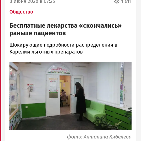
8 июня 2026 в 07:25
1 611
Общество
Бесплатные лекарства «скончались»
раньше пациентов
Антонина
Шокирующие подробности распределения в
Кябелева
Карелии льготных препаратов
Новости
Image
Петрозаводска
и
Карелии
|
Петрозаводск
ГОВОРИТ
фото: Антонина Кябелева