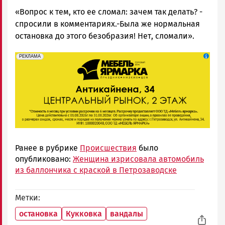
«Вопрос к тем, кто ее сломал: зачем так делать? -
спросили в комментариях.-Была же нормальная
остановка до этого безобразия! Нет, сломали».
erid: 2SDnjeFymr3
Реклама
РЕКЛАМА
Ранее в рубрике
Происшествия
было
опубликовано:
Женщина изрисовала автомобиль
из баллончика с краской в Петрозаводске
Метки
остановка
Кукковка
вандалы