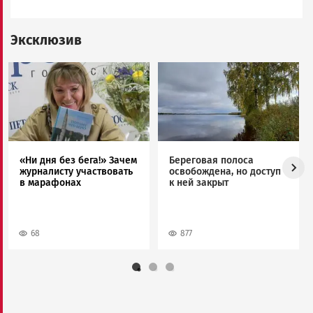
Эксклюзив
Image
Image
«Ни дня без бега!» Зачем
Береговая полоса
журналисту участвовать
освобождена, но доступ
в марафонах
к ней закрыт
68
877