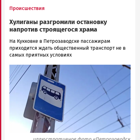
Происшествия
Хулиганы разгромили остановку
напротив строящегося храма
Ольга
На Кукковке в Петрозаводске пассажирам
Гаврилова
приходится ждать общественный транспорт не в
Новости
самых приятных условиях
Петрозаводска
Image
и
Карелии
|
Петрозаводск
ГОВОРИТ
иллюстративное фото «Петрозаводск