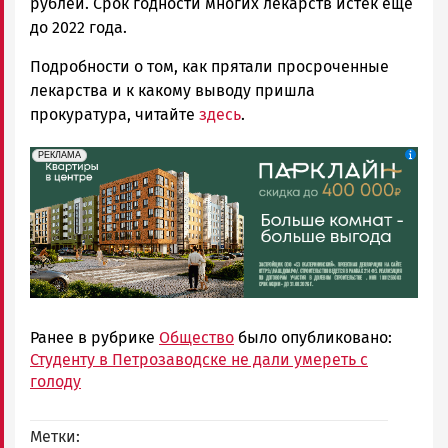
рублей. Срок годности многих лекарств истек еще
до 2022 года.
Подробности о том, как прятали просроченные
лекарства и к какому выводу пришла
прокуратура, читайте
здесь
.
erid: 2SDnjdeSPnB
Реклама
РЕКЛАМА
Ранее в рубрике
Общество
было опубликовано:
Студенту в Петрозаводске не дали умереть с
голоду
Метки