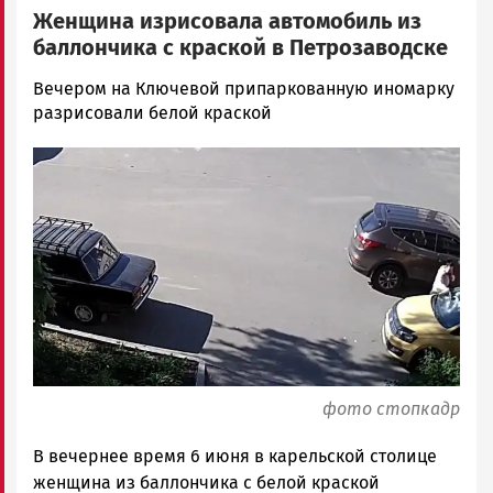
Женщина изрисовала автомобиль из
баллончика с краской в Петрозаводске
Ольга
Вечером на Ключевой припаркованную иномарку
Гаврилова
разрисовали белой краской
Новости
Image
Петрозаводска
и
Карелии
|
Петрозаводск
ГОВОРИТ
фото стопкадр
В вечернее время 6 июня в карельской столице
женщина из баллончика с белой краской