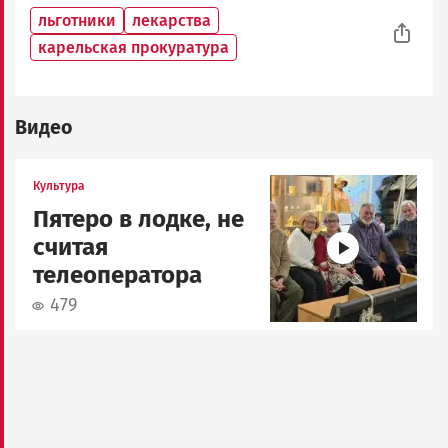
льготники
лекарства
карельская прокуратура
Видео
Image
Культура
Пятеро в лодке, не
считая
телеоператора
479