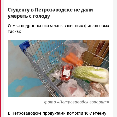
Студенту в Петрозаводске не дали
умереть с голоду
Ольга
Семья подростка оказалась в жестких финансовых
Гаврилова
тисках
Новости
Image
Петрозаводска
и
Карелии
|
Петрозаводск
ГОВОРИТ
фото «Петрозаводск говорит»
В Петрозаводске продуктами помогли 16-летнему