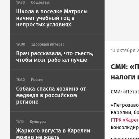
19:30
Общество
Школа в поселке Матросы
начнет учебный год в
непростых условиях
19:00
Здоровый интерес
13 октября 2
Врач рассказала, что съесть,
чтобы мозг работал лучше
СМИ: «П
налоги 
18:30
Россия
Собака спасла хозяина от
admintimur
СМИ: «Петр
медведя в российском
Новости
регионе
«Петрозаво
Петрозавод
и
Карелии, бо
Карелии
ГТРК «Каре
17:15
Культура
|
консолидир
Жаркого августа в Карелии
Петрозавод
можно не ждать