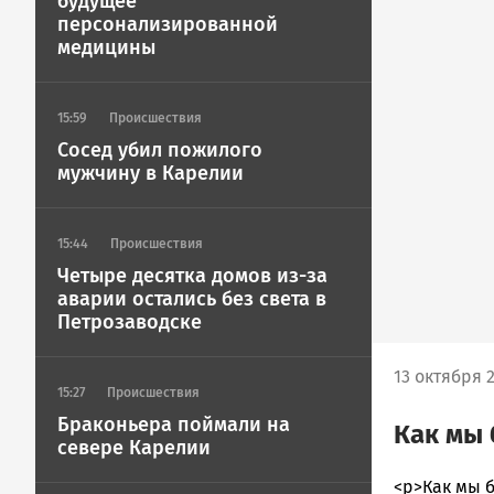
будущее
персонализированной
медицины
15:59
Происшествия
Сосед убил пожилого
мужчину в Карелии
15:44
Происшествия
Четыре десятка домов из-за
аварии остались без света в
Петрозаводске
13 октября 2
15:27
Происшествия
Браконьера поймали на
Как мы 
севере Карелии
admintimur
<p>Как мы б