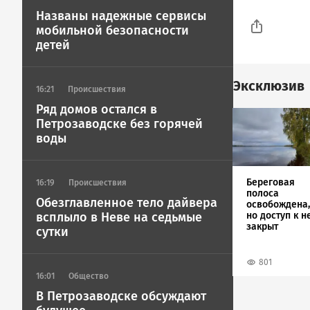
Названы надежные сервисы
мобильной безопасности
детей
Эксклюзив
16:21
Происшествия
Ряд домов остался в
Image
Петрозаводске без горячей
воды
Береговая
16:19
Происшествия
полоса
Обезглавленное тело дайвера
освобождена,
но доступ к н
всплыло в Неве на седьмые
закрыт
сутки
801
16:01
Общество
В Петрозаводске обсуждают