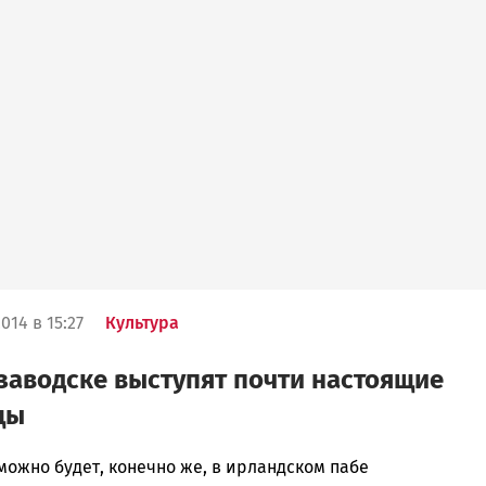
014 в 15:27
Культура
заводске выступят почти настоящие
цы
можно будет, конечно же, в ирландском пабе