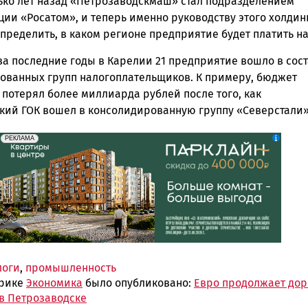
ько лет назад «Петрозаводскмаш» стал подразделением
ии «Росатом», и теперь именно руководству этого холдин
пределить, в каком регионе предприятие будет платить на
за последние годы в Карелии 21 предприятие вошло в сос
ованных групп налогоплательщиков. К примеру, бюджет
потерял более миллиарда рублей после того, как
кий ГОК вошел в консолидированную группу «Северстали»
erid: 2SDnjdeSPnB
Реклама
РЕКЛАМА
логи
,
промышленность
брике
Экономика
было опубликовано:
Евро продолжает дор
 в Петрозаводске