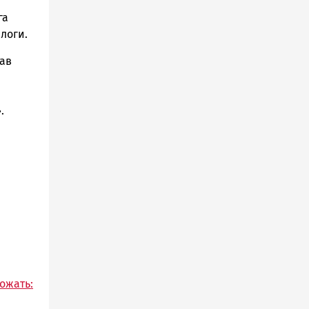
га
логи.
тав
.
ожать: