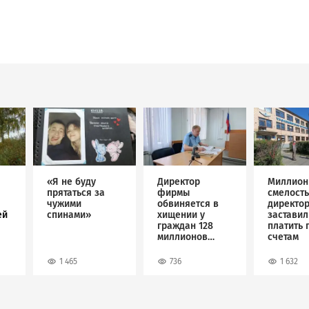
Image
Image
Image
«Я не буду
Директор
Миллион
прятаться за
фирмы
смелость
чужими
обвиняется в
директо
ей
спинами»
хищении у
застави
граждан 128
платить 
миллионов
счетам
рублей
1 465
736
1 632