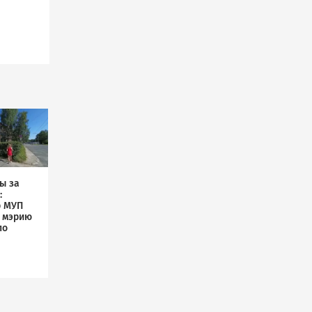
ы за
:
р МУП
л мэрию
по