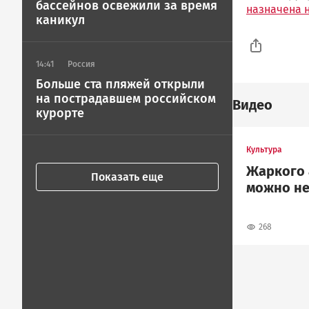
бассейнов освежили за время
назначена 
каникул
14:41
Россия
Больше ста пляжей открыли
на пострадавшем российском
Видео
курорте
Культура
Жаркого 
Показать еще
можно не
268