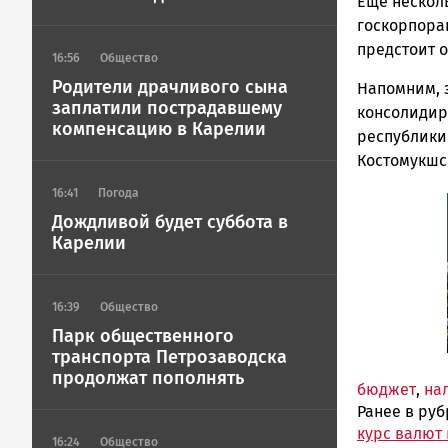
ГОВОРИТ
Еще нескол
госкорпорац
предстоит о
16:56
Общество
Родители драчливого сына
Напомним, 
заплатили пострадавшему
консолидир
компенсацию в Карелии
республики 
Костомукшс
16:41
Погода
Дождливой будет суббота в
Карелии
16:39
Общество
Парк общественного
транспорта Петрозаводска
продолжат пополнять
бюджет
,
на
Ранее в ру
курс валют
16:24
Общество