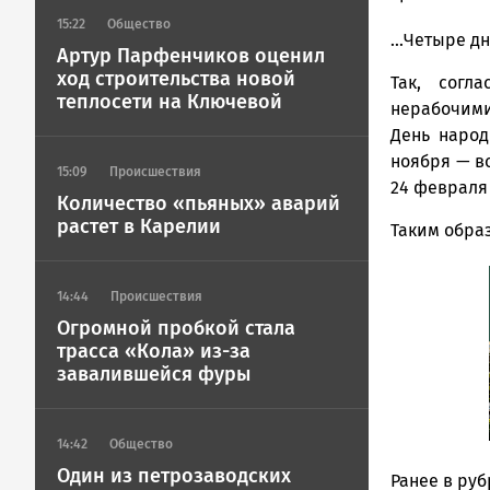
Новости
15:22
Общество
...Четыре д
Петрозавод
Артур Парфенчиков оценил
и
ход строительства новой
Так, согл
Карелии
теплосети на Ключевой
нерабочими
|
День народ
Петрозавод
ГОВОРИТ
ноября — в
15:09
Происшествия
24 февраля 
Количество «пьяных» аварий
растет в Карелии
Таким образ
14:44
Происшествия
Огромной пробкой стала
трасса «Кола» из-за
завалившейся фуры
14:42
Общество
Один из петрозаводских
Ранее в ру