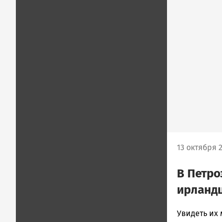
13 октября 2
В Петро
ирланд
admintimur
Увидеть их 