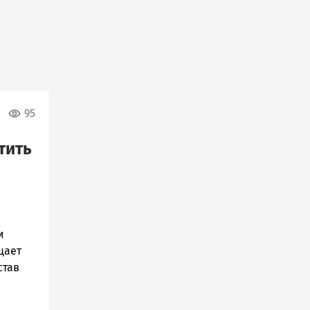
95
тить
и
щает
став