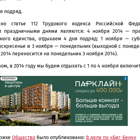
ня подряд.
ска
асно статье 112 Трудового кодекса Российской Фед
 праздничными днями являются: 4 ноября 2014 — пра
ного единства, отдыхаем 4 дня подряд: 1 ноября — субб
ск
оскресенье и 3 ноября — понедельник (выходной с понед
2014 переносится на понедельник 3 ноября 2014).
ом, в 2014 году мы будем отдыхать с 1 по 4 ноября включи
erid: 2SDnjdeSPnB
Реклама
РЕКЛАМА
брике
Общество
было опубликовано:
В деле по «Биг-Бену»