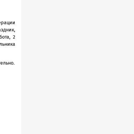
ерации
здник,
ота, 2
ельника
тельно.