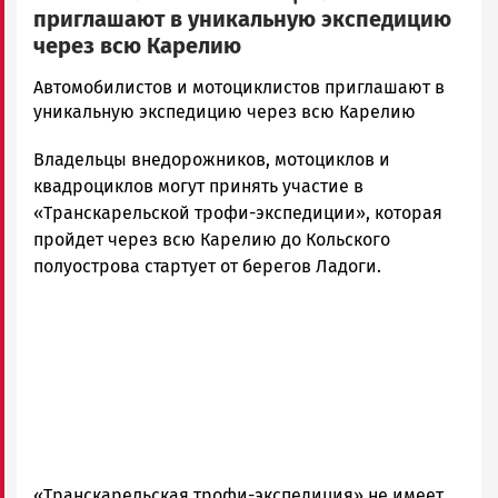
приглашают в уникальную экспедицию
через всю Карелию
admintimur
Автомобилистов и мотоциклистов приглашают в
Новости
уникальную экспедицию через всю Карелию
Петрозаводска
Владельцы внедорожников, мотоциклов и
и
Карелии
квадроциклов могут принять участие в
|
«Транскарельской трофи-экспедиции», которая
Петрозаводск
пройдет через всю Карелию до Кольского
ГОВОРИТ
полуострова стартует от берегов Ладоги.
«Транскарельская трофи-экспедиция» не имеет