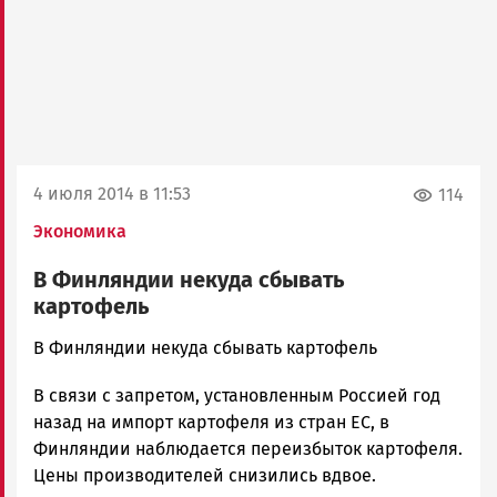
4 июля 2014 в 11:53
114
Экономика
В Финляндии некуда сбывать
картофель
admintimur
В Финляндии некуда сбывать картофель
Новости
В связи с запретом, установленным Россией год
Петрозаводска
и
назад на импорт картофеля из стран ЕС, в
Карелии
Финляндии наблюдается переизбыток картофеля.
|
Цены производителей снизились вдвое.
Петрозаводск