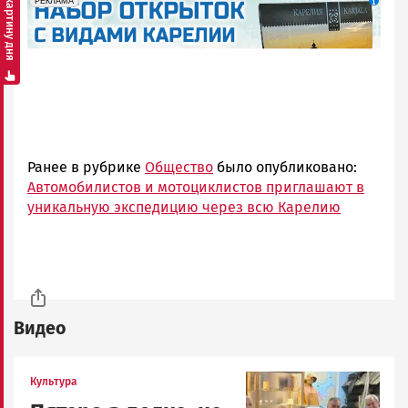
Смотреть картину дня
erid: 2SDnjdqwufn
Реклама
РЕКЛАМА
Ранее в рубрике
Общество
было опубликовано:
Автомобилистов и мотоциклистов приглашают в
уникальную экспедицию через всю Карелию
Видео
Image
Культура