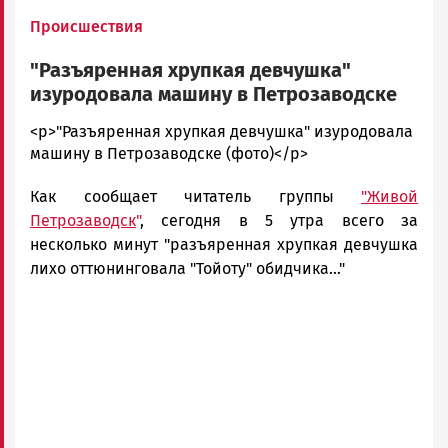
Происшествия
"Разъяренная хрупкая девчушка"
изуродовала машину в Петрозаводске
admintimur
<p>"Разъяренная хрупкая девчушка" изуродовала
Новости
машину в Петрозаводске (фото)</p>
Петрозаводска
Как сообщает читатель группы
"Живой
и
Карелии
Петрозаводск
"
, сегодня в 5 утра всего за
|
несколько минут "разъяренная хрупкая девчушка
Петрозаводск
лихо оттюнинговала "Тойоту" обидчика..."
ГОВОРИТ