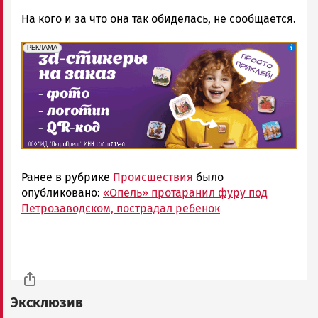
На кого и за что она так обиделась, не сообщается.
erid: 2SDnjePV7ZG
Реклама
РЕКЛАМА
Ранее в рубрике
Происшествия
было
опубликовано:
«Опель» протаранил фуру под
Петрозаводском, пострадал ребенок
Эксклюзив