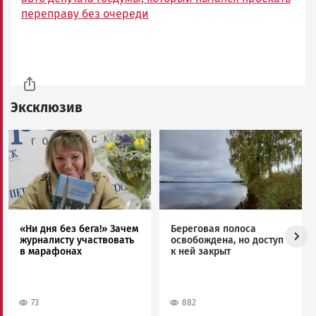
переправу без очереди
Эксклюзив
Image
Image
«Ни дня без бега!» Зачем
Береговая полоса
журналисту участвовать
освобождена, но доступ
в марафонах
к ней закрыт
73
882