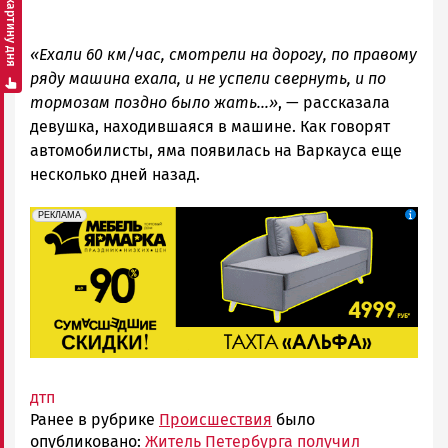
Смотреть картину дня
«Ехали 60 км/час, смотрели на дорогу, по правому
ряду машина ехала, и не успели свернуть, и по
тормозам поздно было жать…»
, — рассказала
девушка, находившаяся в машине. Как говорят
автомобилисты, яма появилась на Варкауса еще
несколько дней назад.
erid: 2SDnjeFymr3
Реклама
РЕКЛАМА
дтп
Ранее в рубрике
Происшествия
было
опубликовано:
Житель Петербурга получил