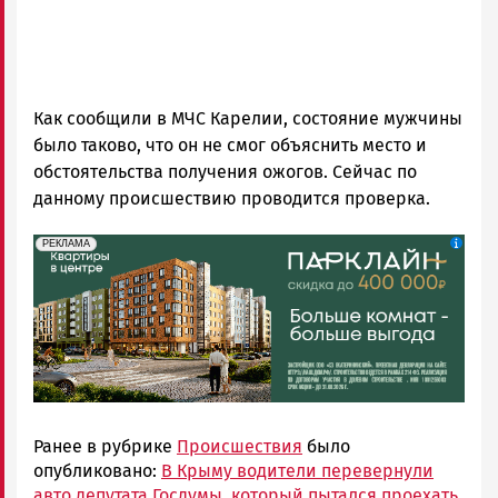
Как сообщили в МЧС Карелии, состояние мужчины
было таково, что он не смог объяснить место и
обстоятельства получения ожогов. Сейчас по
данному происшествию проводится проверка.
erid: 2SDnjdeSPnB
Реклама
РЕКЛАМА
Ранее в рубрике
Происшествия
было
опубликовано:
В Крыму водители перевернули
авто депутата Госдумы, который пытался проехать