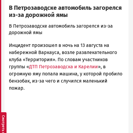
В Петрозаводске автомобиль загорелся
из-за дорожной ямы
admintimur
В Петрозаводске автомобиль загорелся из-за
Новости
дорожной ямы
Петрозаводска
Инцидент произошел в ночь на 13 августа на
и
Карелии
набережной Варкауса, возле развлекательного
|
клуба «Территория». По словам участников
Петрозаводск
группы «
ДТП Петрозаводска и Карелии
», в
ГОВОРИТ
огромную яму попала машина, у которой пробило
бензобак, из-за чего и случился маленький
пожар.