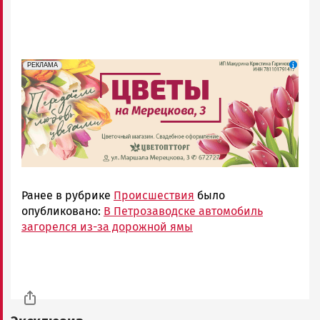
erid: 2SDnjdAF4V7
Реклама
РЕКЛАМА
Ранее в рубрике
Происшествия
было
опубликовано:
В Петрозаводске автомобиль
загорелся из-за дорожной ямы