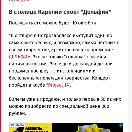
В столице Карелии споет "Дельфин"
admintimur
Послушать его можно будет 10 октября
Новости
10 октября в Петрозаводске выступит один из
Петрозаводска
и
самых интересных, и возможно, самых честных в
Карелии
своем творчестве, артистов нашего времени -
|
ДЕЛЬФИН
. Это не только "солянка" стилей и
Петрозаводск
лиричная поэзия. Это еще и до каждой детали
ГОВОРИТ
продуманное шоу – с инсталляциями и
бесконечным полем для творчества. Концерт
пройдет в клубе
"Project 14"
.
Билеты уже в продаже, и только первые 50 из них
можно приобрести по специальной цене 800
рублей.
erid: 2SDnjeFymr3
Реклама
РЕКЛАМА