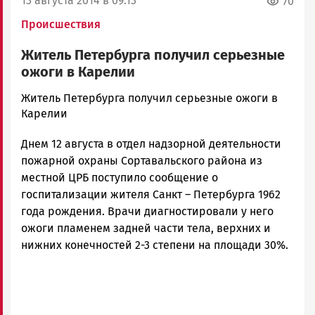
13 августа 2014 в 09:13
70
Происшествия
Житель Петербурга получил серьезные
ожоги в Карелии
admintimur
Житель Петербурга получил серьезные ожоги в
Новости
Карелии
Петрозаводска
Днем 12 августа в отдел надзорной деятельности
и
Карелии
пожарной охраны Сортавальского района из
|
местной ЦРБ поступило сообщение о
Петрозаводск
госпитализации жителя Санкт – Петербурга 1962
ГОВОРИТ
года рождения. Врачи диагностировали у него
ожоги пламенем задней части тела, верхних и
нижних конечностей 2-3 степени на площади 30%.