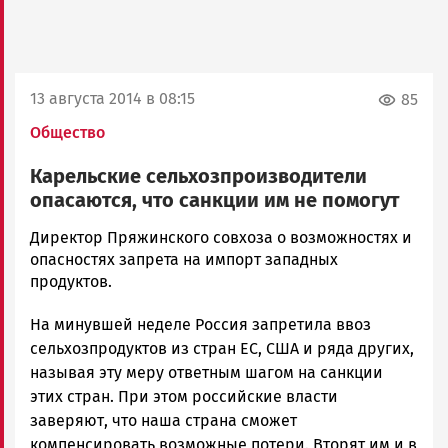
13 августа 2014 в 08:15
85
Общество
Карельские сельхозпроизводители
опасаются, что санкции им не помогут
admintimur
Директор Пряжинского совхоза о возможностях и
Новости
опасностях запрета на импорт западных
Петрозаводска
продуктов.
и
На минувшей неделе Россия запретила ввоз
Карелии
|
сельхозпродуктов из стран ЕС, США и ряда других,
Петрозаводск
называя эту меру ответным шагом на санкции
ГОВОРИТ
этих стран. При этом российские власти
заверяют, что наша страна сможет
компенсировать возможные потери. Вторят им и в