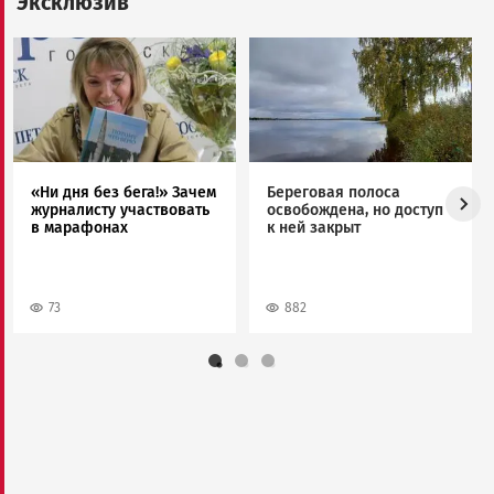
Эксклюзив
Image
Image
«Ни дня без бега!» Зачем
Береговая полоса
журналисту участвовать
освобождена, но доступ
в марафонах
к ней закрыт
73
882