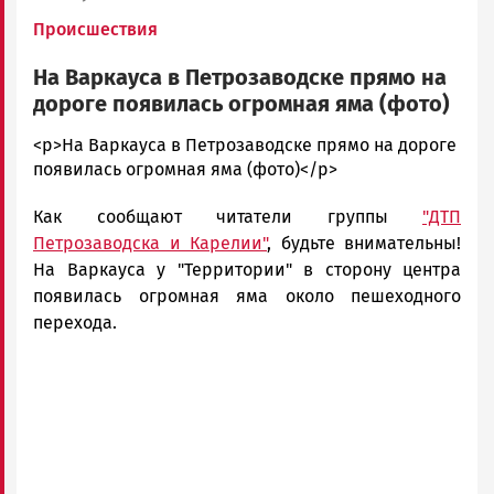
Происшествия
На Варкауса в Петрозаводске прямо на
дороге появилась огромная яма (фото)
admintimur
<p>На Варкауса в Петрозаводске прямо на дороге
Новости
появилась огромная яма (фото)</p>
Петрозаводска
Как сообщают читатели группы
"ДТП
и
Карелии
Петрозаводска и Карелии"
, будьте внимательны!
|
На Варкауса у "Территории" в сторону центра
Петрозаводск
появилась огромная яма около пешеходного
ГОВОРИТ
перехода.