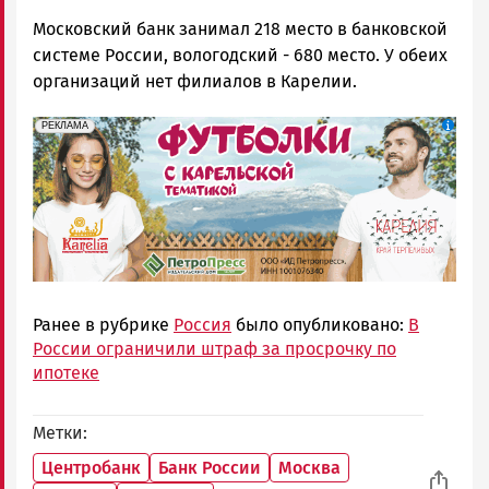
Московский банк занимал 218 место в банковской
системе России, вологодский - 680 место. У обеих
организаций нет филиалов в Карелии.
erid: Pb3XmBtzt7qh4nNaikXnuHE1bzSb6Vb4eeL28Ue
Реклама
РЕКЛАМА
Ранее в рубрике
Россия
было опубликовано:
В
России ограничили штраф за просрочку по
ипотеке
Метки
Центробанк
Банк России
Москва