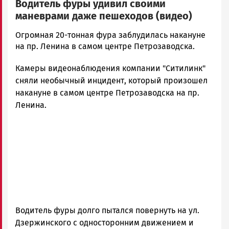
Водитель фуры удивил своими
маневрами даже пешеходов (видео)
Корректор
Огромная 20-тонная фура заблудилась накануне
Новости
на пр. Ленина в самом центре Петрозаводска.
Петрозаводска
Камеры видеонаблюдения компании "Ситилинк"
и
Карелии
сняли необычный инцидент, который произошел
|
накануне в самом центре Петрозаводска на пр.
Петрозаводск
Ленина.
ГОВОРИТ
Водитель фуры долго пытался повернуть на ул.
Дзержинского с односторонним движением и