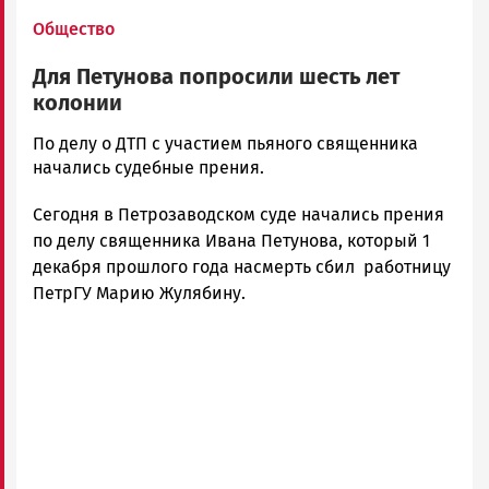
Общество
Для Петунова попросили шесть лет
колонии
Корректор
По делу о ДТП с участием пьяного священника
Новости
начались судебные прения.
Петрозаводска
Сегодня в Петрозаводском суде начались прения
и
Карелии
по делу священника Ивана Петунова, который 1
|
декабря прошлого года насмерть сбил работницу
Петрозаводск
ПетрГУ Марию Жулябину.
ГОВОРИТ