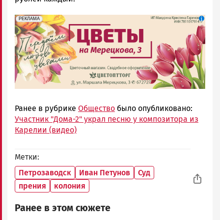
erid: 2SDnjdAF4V7
Реклама
РЕКЛАМА
Ранее в рубрике
Общество
было опубликовано:
Участник "Дома-2" украл песню у композитора из
Карелии (видео)
Метки
Петрозаводск
Иван Петунов
Суд
прения
колония
Ранее в этом сюжете