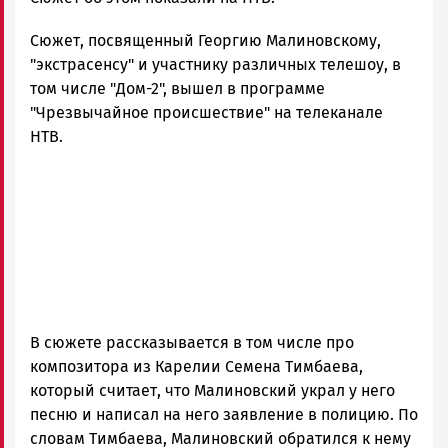
Бадалян
Сюжет, посвященный Георгию Малиновскому,
Новости
Петрозаводска
"экстрасенсу" и участнику различных телешоу, в
и
том числе "Дом-2", вышел в программе
Карелии
"Чрезвычайное происшествие" на телеканале
|
НТВ.
Петрозаводск
ГОВОРИТ
В сюжете рассказывается в том числе про
композитора из Карелии Семена Тимбаева,
который считает, что Малиновский украл у него
песню и написал на него заявление в полицию. По
словам Тимбаева, Малиновский обратился к нему