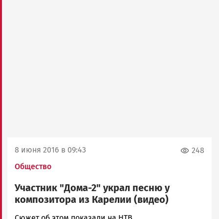
8 июня 2016 в 09:43
248
Общество
Участник "Дома-2" украл песню у
композитора из Карелии (видео)
Карен
Сюжет об этом показали на НТВ.