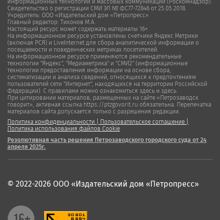
информационных технологий и массовых коммуникаций (Роскомнадзор).
Свидетельство о регистрации СМИ ЭЛ № ФС77-72846 от 25.05.2018.
Учредитель: ООО «Издательский дом «Петропресс»
Главный редактор: Тихонов М.А.
Настоящий ресурс может содержать материалы 16+.
На информационном ресурсе установлены счетчики Яндекс Метрики
(включая РСЯ) и LiveInternet для сбора аналитической информации о
посещаемости и поведенческих метриках посетителей.
На информационном ресурсе применяются рекомендательные
технологии "Яндекс", "Медиаметрика" и "СМИ2" (информационные
технологии предоставления информации на основе сбора,
систематизации и анализа сведений, относящихся к предпочтениям
пользователей сети "Интернет", находящихся на территории Российской
Федерации). С правилами можно ознакомиться здесь и здесь.
При цитировании материалов, размещенных на сайте «Петрозаводск
говорит», активная ссылка https://ptzgovorit.ru обязательна. Перепечатка
материалов сайта допускается только с разрешения редакции.
Политика конфиденциальности
|
Пользовательское соглашение
|
Политика использования файлов Cookie
Резолютивная часть решения Петрозаводского городского суда от 24
апреля 2025г.
© 2022-2026 ООО «Издательский дом «Петропресс»