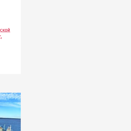
дской
,