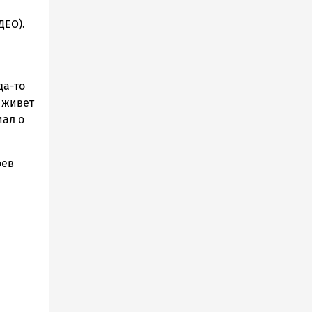
ДЕО).
да-то
 живет
иал о
оев