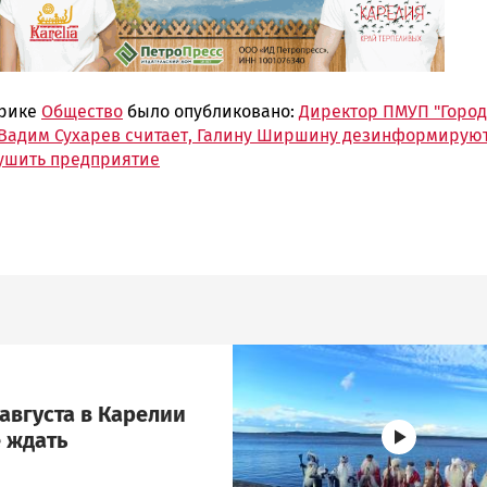
брике
Общество
было опубликовано:
Директор ПМУП "Горо
 Вадим Сухарев считает, Галину Ширшину дезинформируют
ушить предприятие
Image
августа в Карелии
 ждать