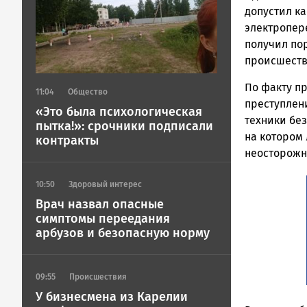
допустил к
электропер
получил по
происшеств
По факту п
11:04
Общество
преступлени
«Это была психологическая
техники бе
пытка!»: срочники подписали
на котором
контракты
неосторожн
10:50
Здоровый интерес
Врач назвал опасные
симптомы переедания
арбузов и безопасную норму
09:55
Происшествия
У бизнесмена из Карелии