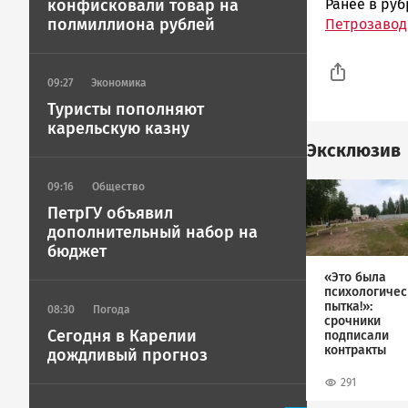
Ранее в ру
конфисковали товар на
полмиллиона рублей
Петрозавод
09:27
Экономика
Туристы пополняют
карельскую казну
Эксклюзив
Image
09:16
Общество
ПетрГУ объявил
дополнительный набор на
бюджет
«Это была
психологичес
пытка!»:
08:30
Погода
срочники
Сегодня в Карелии
подписали
контракты
дождливый прогноз
291