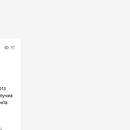
91
013
олучив
нта
,