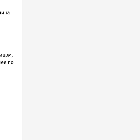
чина
ицом,
шее по