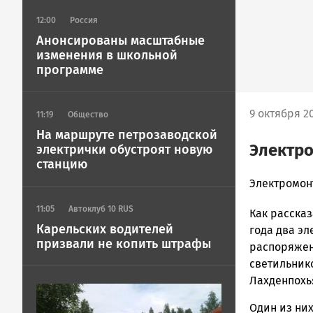
12:00
Россия
Анонсированы масштабные
изменения в школьной
программе
9 октября 20
11:19
Общество
На маршруте петрозаводской
Электро
электрички обустроят новую
станцию
admintimur
Электромон
Новости
11:05
Автоклуб 10 RUS
Как рассказ
Петрозавод
Карельских водителей
и
года два эл
призвали не копить штрафы
Карелии
распоряжен
|
светильник
Петрозавод
Лахденпохь
Image
ГОВОРИТ
Один из ни