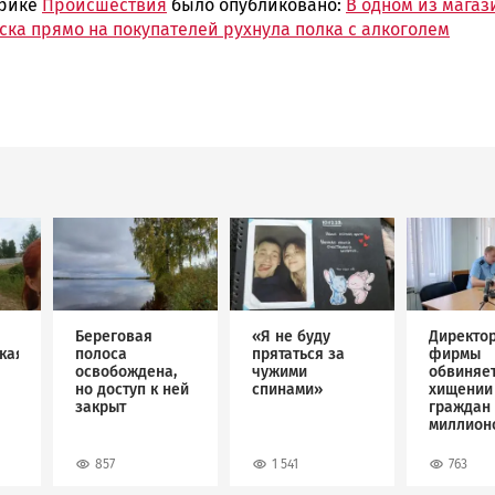
брике
Происшествия
было опубликовано:
В одном из магаз
ска прямо на покупателей рухнула полка с алкоголем
Image
Image
Image
Береговая
«Я не буду
Директо
кая
полоса
прятаться за
фирмы
освобождена,
чужими
обвиняет
но доступ к ней
спинами»
хищении
закрыт
граждан 
миллион
рублей
857
1 541
763