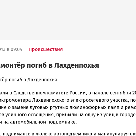
13 в 09:04
Происшествия
монтёр погиб в Лахденпохья
тёр погиб в Лахденпохья
али в Следственном комитете России, в начале сентября 2
ска
ектромонтера Лахденпохского электросетевого участка, п
ие о замене дуговых ртутных люминофорных ламп и ремо
ов уличного освещения, прибыли на одну из улиц в городе
ск
я на автомобильном подъемнике.
х, поднимаясь в люльке автоподъемника и манипулируя ею