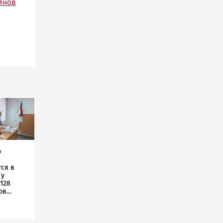
инов
р
ся в
 у
128
ов