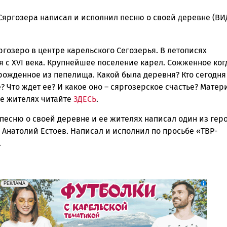
Сяргозера написал и исполнил песню о своей деревне (ВИ
ска
гозеро в центре карельского Сегозерья. В летописях
 с XVI века. Крупнейшее поселение карел. Сожженное ког
зрожденное из пепелища. Какой была деревня? Кто сегодня
ск
? Что ждет ее? И какое оно – сяргозерское счастье? Матер
ее жителях читайте
ЗДЕСЬ
.
 песню о своей деревне и ее жителях написал один из гер
Анатолий Естоев. Написал и исполнил по просьбе «ТВР-
.
erid: Pb3XmBtzt7qh4nNaikXnuHE1bzSb6Vb4eeL28Ue
Реклама
РЕКЛАМА