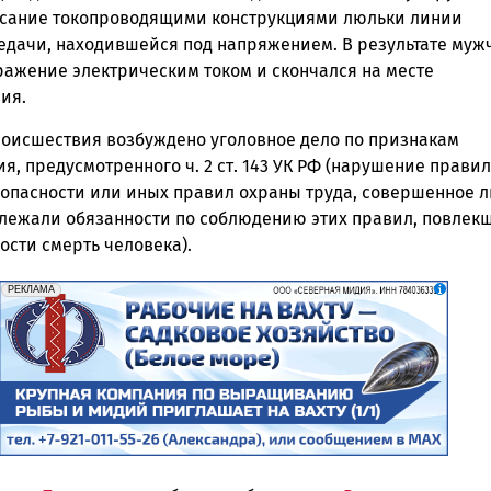
асание токопроводящими конструкциями люльки линии
едачи, находившейся под напряжением. В результате муж
ражение электрическим током и скончался на месте
ия.
роисшествия возбуждено уголовное дело по признакам
я, предусмотренного ч. 2 ст. 143 УК РФ (нарушение правил
зопасности или иных правил охраны труда, совершенное л
 лежали обязанности по соблюдению этих правил, повлек
ости смерть человека).
erid: 2SDnjf467GP
Реклама
РЕКЛАМА