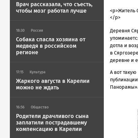
Врач рассказала, что съесть,
чтобы мозг работал лучше
admintimur
<p>Житель 
Новости
</p>
Петрозавод
Деревня Сяр
и
18:30
Россия
Карелии
упоминается
Собака спасла хозяина от
|
дотла и во
медведя в российском
Петрозавод
регионе
в Сяргозере
ГОВОРИТ
деревне и 
А вот такую
17:15
Культура
публикации 
Жаркого августа в Карелии
Панорамы»
можно не ждать
16:56
Общество
Родители драчливого сына
заплатили пострадавшему
компенсацию в Карелии