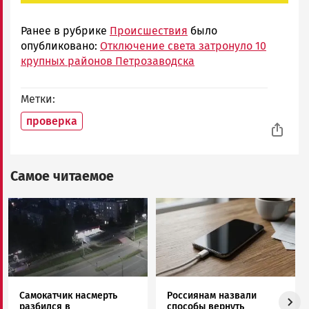
Ранее в рубрике
Происшествия
было
опубликовано:
Отключение света затронуло 10
крупных районов Петрозаводска
Метки
проверка
Самое читаемое
Image
Image
Самокатчик насмерть
Россиянам назвали
разбился в
способы вернуть