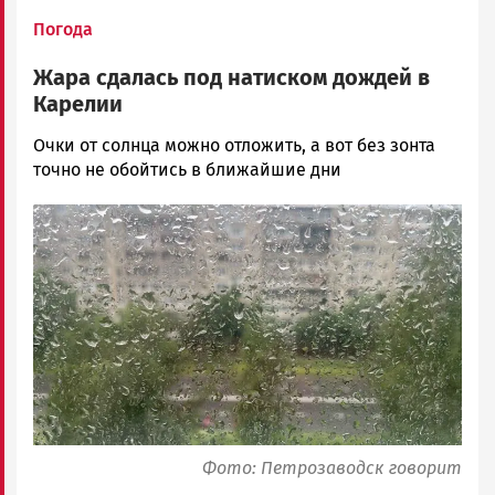
Погода
Жара сдалась под натиском дождей в
Карелии
Наталья
Очки от солнца можно отложить, а вот без зонта
Колоко…
точно не обойтись в ближайшие дни
Новости
Image
Петрозаводска
и
Карелии
|
Петрозаводск
ГОВОРИТ
Фото: Петрозаводск говорит