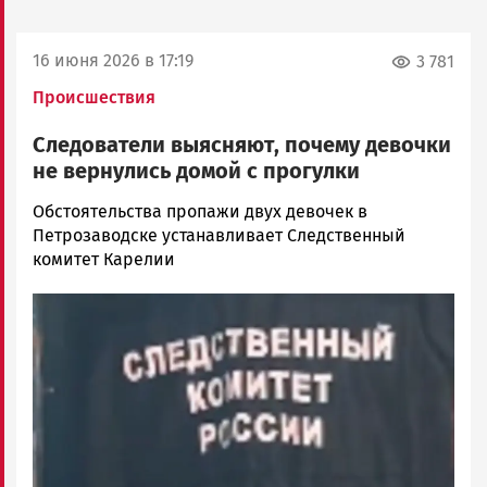
16 июня 2026 в 17:19
3 781
Происшествия
Следователи выясняют, почему девочки
не вернулись домой с прогулки
Наталья
Обстоятельства пропажи двух девочек в
Колоко…
Петрозаводске устанавливает Следственный
Новости
комитет Карелии
Петрозаводска
Image
и
Карелии
|
Петрозаводск
ГОВОРИТ