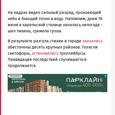
На кадрах виден сильный разряд, пронзающий
небо и бьющий точно в воду. Напомним, днем 16
июня в карельской столице началась непогода -
шел ливень, гремела гроза.
В результате разгула стихии в городе
оказались
обесточены десять крупных районов. Погасли
светофоры,
остановились
троллейбусы.
Ликвидация последствий случившегося
продолжается.
erid: 2SDnjdeSPnB
Реклама
РЕКЛАМА