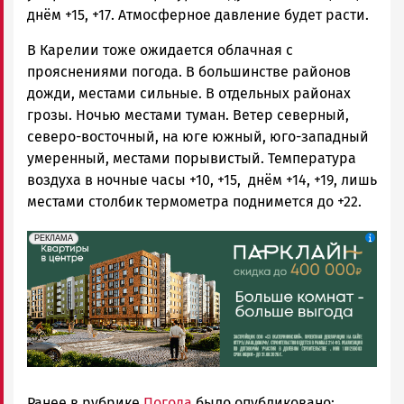
днём +15, +17. Атмосферное давление будет расти.
В Карелии тоже ожидается облачная с
прояснениями погода. В большинстве районов
дожди, местами сильные. В отдельных районах
грозы. Ночью местами туман. Ветер северный,
северо-восточный, на юге южный, юго-западный
умеренный, местами порывистый. Температура
воздуха в ночные часы +10, +15, днём +14, +19, лишь
местами столбик термометра поднимется до +22.
erid: 2SDnjdeSPnB
Реклама
РЕКЛАМА
Ранее в рубрике
Погода
было опубликовано: