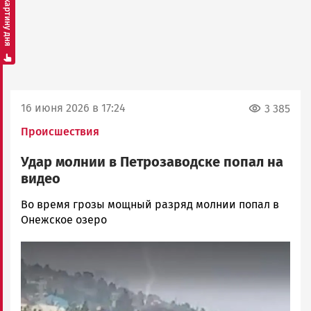
Смотреть картину дня
16 июня 2026 в 17:24
3 385
Происшествия
Удар молнии в Петрозаводске попал на
видео
Юрий
Во время грозы мощный разряд молнии попал в
Каулио
Онежское озеро
Новости
Image
Петрозаводска
и
Карелии
|