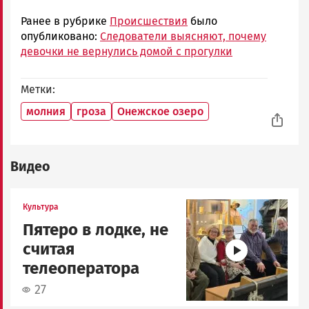
Ранее в рубрике
Происшествия
было
опубликовано:
Следователи выясняют, почему
девочки не вернулись домой с прогулки
Метки
молния
гроза
Онежское озеро
Видео
Image
Культура
Пятеро в лодке, не
считая
телеоператора
27