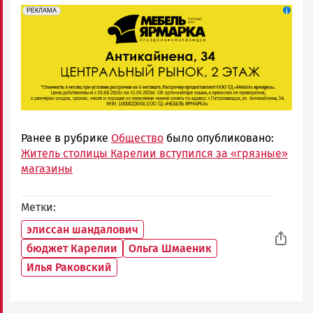
erid: 2SDnjeFymr3
Реклама
РЕКЛАМА
Ранее в рубрике
Общество
было опубликовано:
Житель столицы Карелии вступился за «грязные»
магазины
Метки
элиссан шандалович
бюджет Карелии
Ольга Шмаеник
Илья Раковский