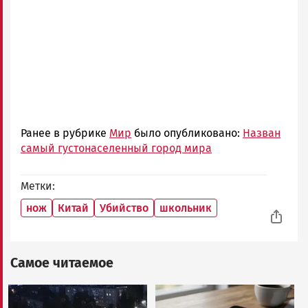
Ранее в рубрике
Мир
было опубликовано:
Назван
самый густонаселенный город мира
Метки
нож
Китай
Убийство
школьник
Самое читаемое
Image
Image