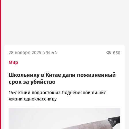
28 ноября 2025 в 14:44
650
Мир
Школьнику в Китае дали пожизненный
срок за убийство
Арина
14-летний подросток из Поднебесной лишил
Смирнова
жизни одноклассницу
Новости
Image
Петрозаводска
и
Карелии