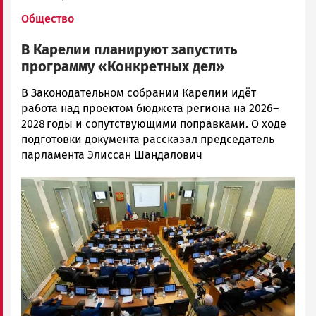
Общество
В Карелии планируют запустить
программу «Конкретных дел»
Корректор
В Законодательном собрании Карелии идёт
Новости
работа над проектом бюджета региона на 2026–
Петрозаводска
2028 годы и сопутствующими поправками. О ходе
и
подготовки документа рассказал председатель
Карелии
парламента Элиссан Шандалович
|
Image
Петрозаводск
ГОВОРИТ