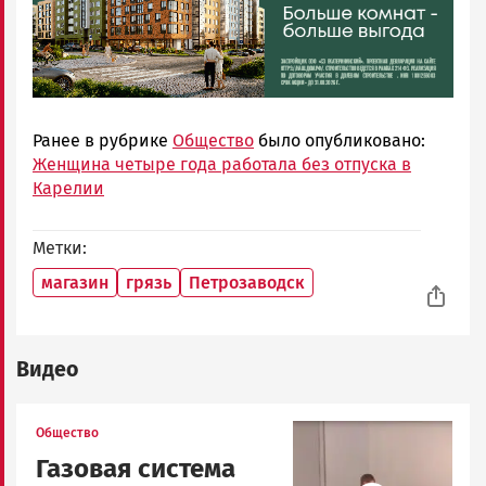
Ранее в рубрике
Общество
было опубликовано:
Женщина четыре года работала без отпуска в
Карелии
Метки
магазин
грязь
Петрозаводск
Видео
Image
Общество
Газовая система