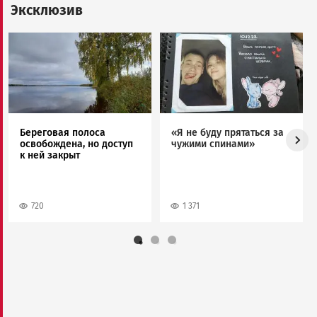
Эксклюзив
Image
Image
Береговая полоса
«Я не буду прятаться за
освобождена, но доступ
чужими спинами»
к ней закрыт
720
1 371