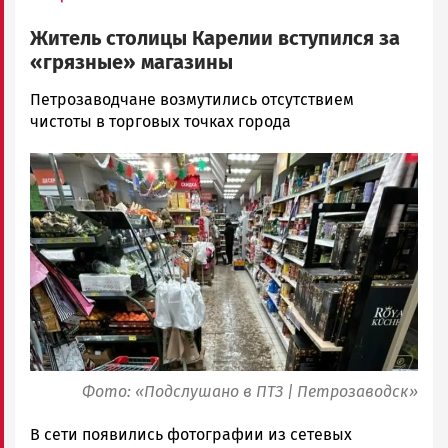
Житель столицы Карелии вступился за
«грязные» магазины
Арина
Петрозаводчане возмутились отсутствием
Смирнова
чистоты в торговых точках города
Новости
Image
Петрозаводска
и
Карелии
|
Петрозаводск
ГОВОРИТ
Фото: «Подслушано в ПТЗ | Петрозаводск»
В сети появились фотографии из сетевых