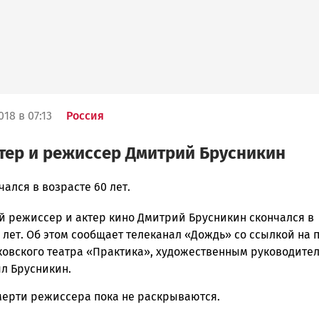
018 в 07:13
Россия
тер и режиссер Дмитрий Брусникин
чался в возрасте 60 лет.
й режиссер и актер кино Дмитрий Брусникин скончался в
ска
 лет. Об этом сообщает телеканал «Дождь» со ссылкой на 
ковского театра «Практика», художественным руководите
ыл Брусникин.
ск
ерти режиссера пока не раскрываются.