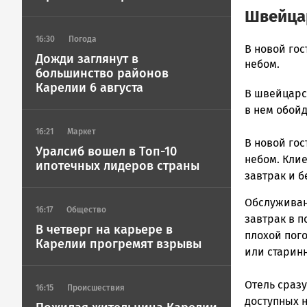
Швейц
16:30
Погода
Ольга
В новой гос
Дожди заглянут в
Гаврилова
небом.
большинство районов
Новости
Карелии 6 августа
В швейцарск
Петрозавод
и
в нем обойд
Карелии
16:21
Маркет
|
В новой гос
Уралсиб вошел в Топ-10
Петрозавод
небом. Клие
ипотечных лидеров страны
ГОВОРИТ
завтрак и 
Обслуживан
16:17
Общество
завтрак в 
В четверг на карьере в
плохой пого
Карелии прогремят взрывы
или старин
Отель сраз
16:15
Происшествия
доступных 