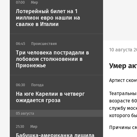
07:00
Мир
Лотерейный билет на 1
миллион евро нашли на
свалке в Италии
06:45
Происшествия
10 августа 2
Три человека пострадали в
лобовом столкновении в
Умер ак
Прионежье
Юрий
Артист скон
06:30
Погода
Каулио
На юге Карелии в четверг
Театральны
Новости
ожидается гроза
Петрозавод
возрасте 60
и
службу мос
Карелии
05
августа
которого б
|
21:30
Мир
Петрозавод
Причины см
ГОВОРИТ
Бабушка-американка лишила