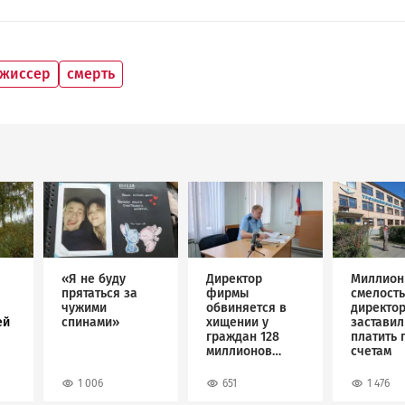
жиссер
смерть
Image
Image
Image
«Я не буду
Директор
Миллион
прятаться за
фирмы
смелость
чужими
обвиняется в
директо
ей
спинами»
хищении у
застави
граждан 128
платить 
миллионов
счетам
рублей
1 006
651
1 476