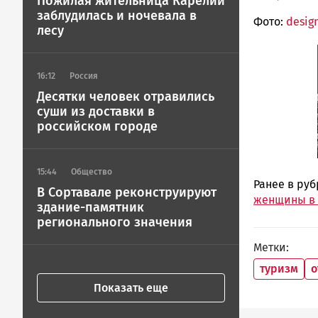
Пожилая жительница Карелии
заблудилась и ночевала в
Фото:
desig
лесу
16:12
Россия
Десятки человек отравились
суши из доставки в
российском городе
15:44
Общество
Ранее в ру
В Сортавале реконструируют
женщины в 
здание-памятник
регионального значения
Метки
туризм
о
Показать еще