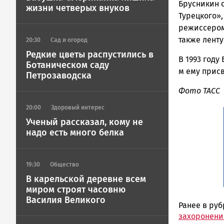
Брусникин 
жизни четверых внуков
Турецкого»,
режиссером
также ленту
20:30
Сад и огород
Редкие цветы распустились в
В 1993 году
Ботаническом саду
м ему присв
Петрозаводска
Фото ТАСС
20:00
Здоровый интерес
Ученый рассказал, кому не
надо есть много белка
19:30
Общество
В карельской деревне всем
миром строят часовню
Василия Великого
Ранее в ру
захоронени