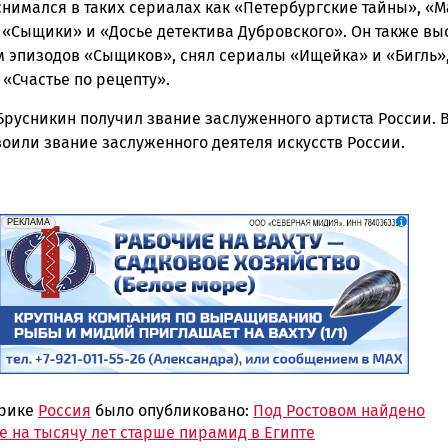
снимался в таких сериалах как «Петербургские тайны», «
 «Сыщики» и «Досье детектива Дубровского». Он также вы
 эпизодов «Сыщиков», снял сериалы «Ищейка» и «Бигль»,
 «Счастье по рецепту».
 Брусникин получил звание заслуженного артиста России. В
оили звание заслуженного деятеля искусств России.
erid: 2SDnjf467GP
Реклама
РЕКЛАМА
брике
Россия
было опубликовано:
Под Ростовом найдено
е на тысячу лет старше пирамид в Египте