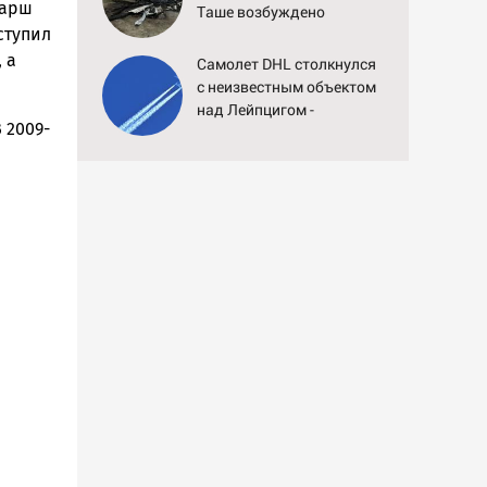
Марш
Таше возбуждено
ступил
уголовное дело
 а
Самолет DHL столкнулся
с неизвестным объектом
над Лейпцигом -
 2009-
Новости на Вести.ru