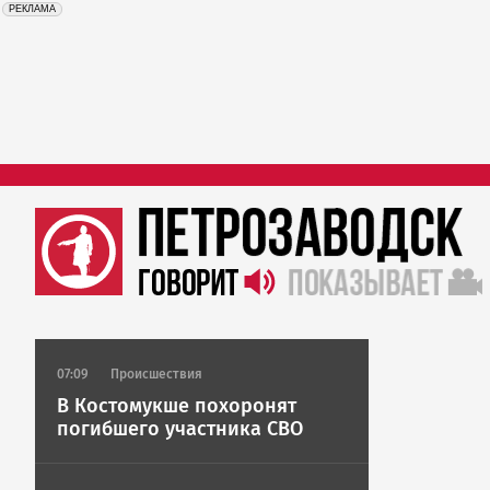
erid: 2SDnjdrAfb3
Реклама
РЕКЛАМА
07:09
Происшествия
В Костомукше похоронят
погибшего участника СВО