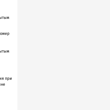
рытым
Номер
рытым
,
ия при
ине