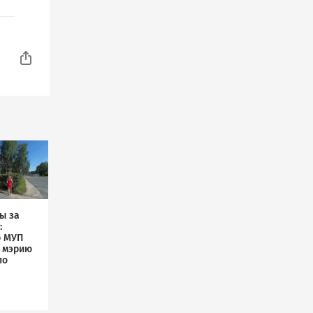
ы за
:
р МУП
л мэрию
по