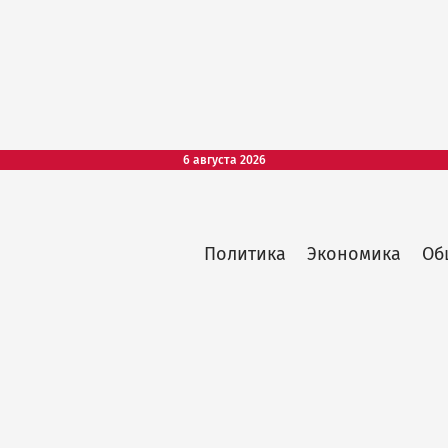
6 августа 2026
Политика
Экономика
Об
Main
menu
top