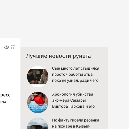
77
Лучшие новости рунета
Сын много лет стыдился
простой работы отца,
пока не узнал, ради чего
тот отказался от
карьеры - история одной
Хронология убийства
пресс-
семьи
экс-мэра Самары
лем
Виктора Тархова и его
жены: шесть
шокирующих фактов,
По факту гибели ребенка
новые подробности
на пожаре в Кызыл-