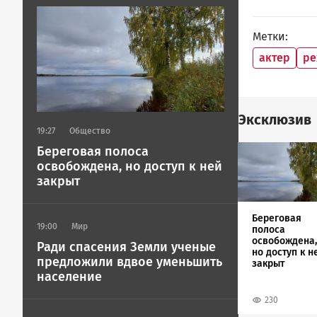
Image
Метки
актер
ре
Эксклюзив
19:27
Общество
Image
Береговая полоса
освобождена, но доступ к ней
закрыт
Береговая
19:00
Мир
полоса
освобождена,
Ради спасения Земли ученые
но доступ к н
предложили вдвое уменьшить
закрыт
население
230