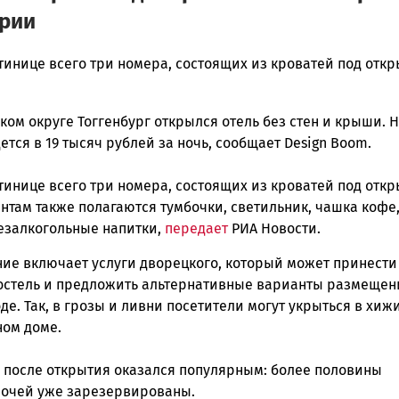
арии
тинице всего три номера, состоящих из кроватей под отк
ом округе Тоггенбург открылся отель без стен и крыши. 
ска
ется в 19 тысяч рублей за ночь, сообщает Design Boom.
тинице всего три номера, состоящих из кроватей под отк
ск
нтам также полагаются тумбочки, светильник, чашка кофе
безалкогольные напитки,
передает
РИА Новости.
ие включает услуги дворецкого, который может принести
постель и предложить альтернативные варианты размещен
де. Так, в грозы и ливни посетители могут укрыться в хиж
ном доме.
у после открытия оказался популярным: более половины
ночей уже зарезервированы.