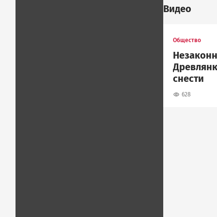
Видео
Общество
Незаконн
Древлянк
снести
628