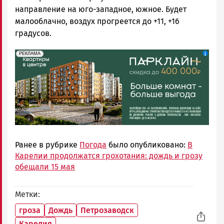
направление на юго-западное, южное. Будет
малооблачно, воздух прогреется до +11, +16
градусов.
erid: 2SDnjdeSPnB
Реклама
РЕКЛАМА
Ранее в рубрике
Погода
было опубликовано:
В
Карелии продолжатся грохотания: дождь и грозу
обещали 15 мая
Метки
гроза
Дождь
Петрозаводск
Карелия