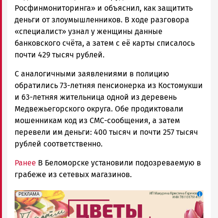
Росфинмониторинга» и объяснил, как защитить
деньги от злоумышленников. В ходе разговора
«специалист» узнал у женщины данные
банковского счёта, а затем с её карты списалось
почти 429 тысяч рублей.
С аналогичными заявлениями в полицию
обратились 73-летняя пенсионерка из Костомукши
и 63-летняя жительница одной из деревень
Медвежьегорского округа. Обе продиктовали
мошенникам код из СМС-сообщения, а затем
перевели им деньги: 400 тысяч и почти 257 тысяч
рублей соответственно.
Ранее
В Беломорске установили подозреваемую в
грабеже из сетевых магазинов.
erid: 2SDnjdAF4V7
Реклама
РЕКЛАМА