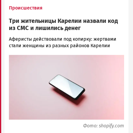
Происшествия
Три жительницы Карелии назвали код
из СМС и лишились денег
Корректор
Аферисты действовали под копирку: жертвами
Новости
стали женщины из разных районов Карелии
Петрозаводска
Image
и
Карелии
|
Петрозаводск
ГОВОРИТ
Фото: shopify.com