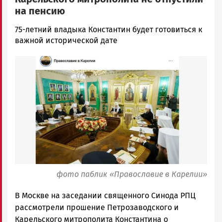
на пенсию
Корректор
75-летний владыка Константин будет готовиться к
Новости
важной исторической дате
Петрозаводска
Image
и
Карелии
|
Петрозаводск
ГОВОРИТ
фото паблик «Православие в Карелии»
В Москве на заседании священного Синода РПЦ
рассмотрели прошение Петрозаводского и
Карельского митрополита Константина о