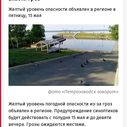
Корректор
Желтый уровень опасности объявлен в регионе в
Новости
пятницу, 15 мая
Петрозаводска
Image
и
Карелии
|
Петрозаводск
ГОВОРИТ
фото «Петрозаводск говорит»
Желтый уровень погодной опасности из-за гроз
объявлен в регионе. Предупреждение синоптиков
будет действовать с полудня 15 мая и до девяти
вечера. Грозы ожидаются местами.