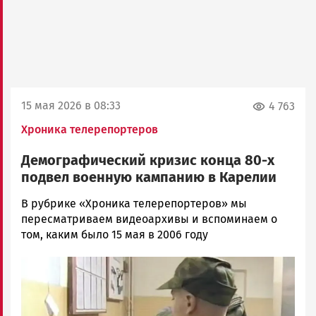
15 мая 2026 в 08:33
4 763
Хроника телерепортеров
Демографический кризис конца 80-х
подвел военную кампанию в Карелии
Корректор
В рубрике «Хроника телерепортеров» мы
Новости
пересматриваем видеоархивы и вспоминаем о
Петрозаводска
том, каким было 15 мая в 2006 году
и
Image
Карелии
|
Петрозаводск
ГОВОРИТ