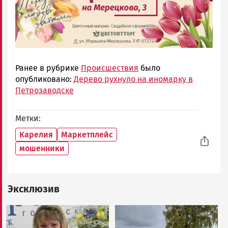
Ранее в рубрике
Происшествия
было
опубликовано:
Дерево рухнуло на иномарку в
Петрозаводске
Метки
Карелия
Маркетплейс
мошенники
Эксклюзив
Image
Image