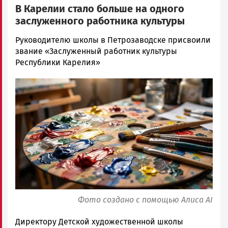
В Карелии стало больше на одного
заслуженного работника культуры
Арина
Руководителю школы в Петрозаводске присвоили
Смирнова
звание «Заслуженный работник культуры
Новости
Республики Карелия»
Петрозаводска
Image
и
Карелии
|
Петрозаводск
ГОВОРИТ
Фото создано с помощью Алиса AI
Директору Детской художественной школы