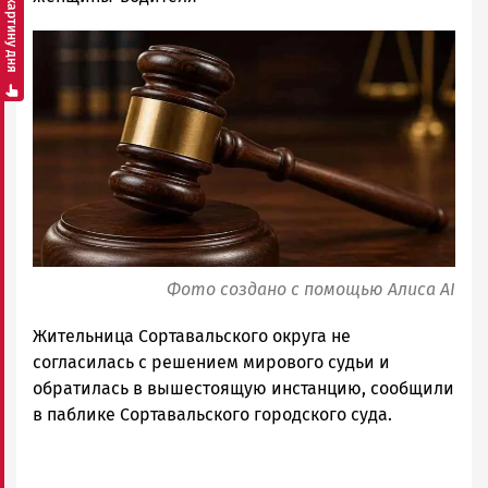
Смотреть картину дня
Новости
Image
Петрозаводска
и
Карелии
|
Петрозаводск
ГОВОРИТ
Фото создано с помощью Алиса AI
Жительница Сортавальского округа не
согласилась с решением мирового судьи и
обратилась в вышестоящую инстанцию, сообщили
в паблике Сортавальского городского суда.