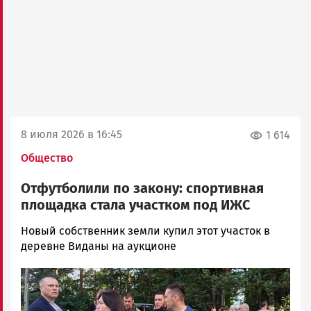
8 июля 2026 в 16:45
1 614
Общество
Отфутболили по закону: спортивная
площадка стала участком под ИЖС
Марина
Новый собственник земли купил этот участок в
Бедорфаc
деревне Виданы на аукционе
Новости
Image
Петрозаводска
и
Карелии