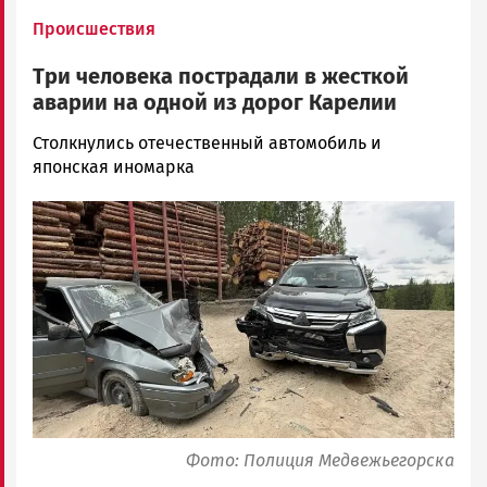
Происшествия
Три человека пострадали в жесткой
аварии на одной из дорог Карелии
Наталья
Столкнулись отечественный автомобиль и
Колоко…
японская иномарка
Новости
Image
Петрозаводска
и
Карелии
|
Петрозаводск
ГОВОРИТ
Фото: Полиция Медвежьегорска