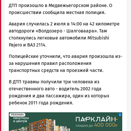
ДТП произошло в Медвежьегорском районе. О
происшествии сообщила местная полиция.
Авария случилась 2 июля в 14:00 на 42 километре
автодороги «Волдозеро - Шалговаара». Там
столкнулись легковые автомобили Mitsubishi
Pajero и ВАЗ 2114.
Полицейские уточнили, что авария произошла из-
за нарушения правил расположения
транспортных средств на проезжей части.
В ДТП травмы получили три человека из
отечественного авто - водитель 2002 года
рождения и два пассажира, один из которых
ребенок 2011 года рождения.
erid: 2SDnjdeSPnB
Реклама
РЕКЛАМА