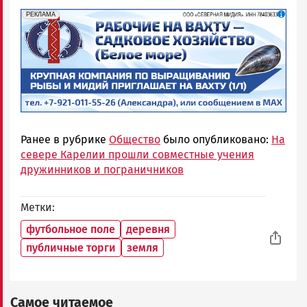
erid: 2SDnjf467GP
Реклама
РЕКЛАМА
Ранее в рубрике
Общество
было опубликовано:
На
севере Карелии прошли совместные учения
дружинников и пограничников
Метки
футбольное поле
деревня
публичные торги
земля
Самое читаемое