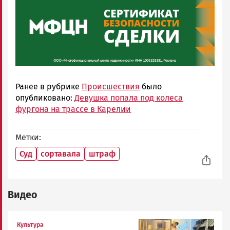
Ранее в рубрике
Происшествия
было
опубликовано:
Девушка попала под колеса
фургона на трассе в Карелии
Метки
Суд
сортавала
штраф
Видео
Image
Культура