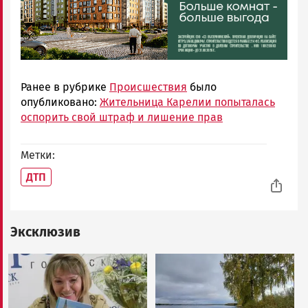
Ранее в рубрике
Происшествия
было
опубликовано:
Жительница Карелии попыталась
оспорить свой штраф и лишение прав
Метки
ДТП
Эксклюзив
Image
Image