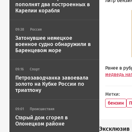
Петрозавод
литр бензин
пополнят два построенных в
ГОВОРИТ
Карелии корабля
09:38
Россия
Затонувшее немецкое
военное судно обнаружили в
Баренцевом море
Ранее в ру
09:16
Спорт
медведь на
Петрозаводчанка завоевала
золото на Кубке России по
триатлону
Метки
бензин
П
09:01
Происшествия
Старый дом сгорел в
Олонецком районе
Эксклюзив