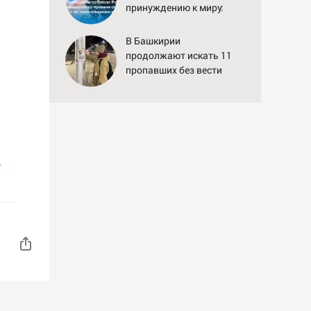
принуждению к миру:
как ответила Россия,
полный разбор провала
В Башкирии
операции Украины от
продолжают искать 11
военкора Коца
пропавших без вести
а