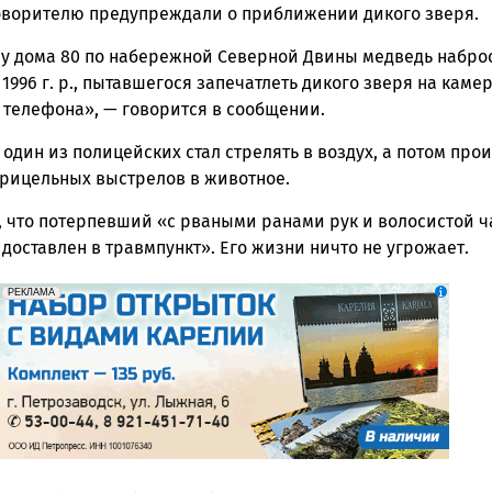
оворителю предупреждали о приближении дикого зверя.
5 у дома 80 по набережной Северной Двины медведь набро
1996 г. р., пытавшегося запечатлеть дикого зверя на каме
 телефона», — говорится в сообщении.
 один из полицейских стал стрелять в воздух, а потом про
прицельных выстрелов в животное.
, что потерпевший «с рваными ранами рук и волосистой ч
доставлен в травмпункт». Его жизни ничто не угрожает.
erid: 2SDnjdqwufn
Реклама
РЕКЛАМА