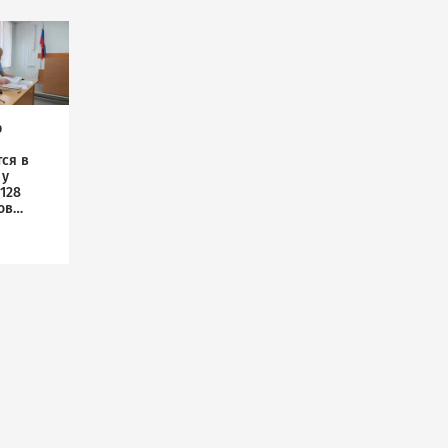
р
ся в
 у
128
ов