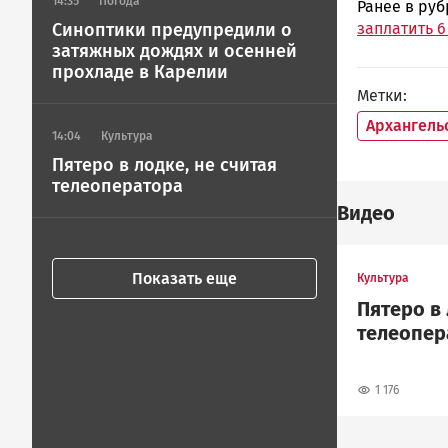
14:35
Погода
Ранее в ру
заплатить 
Синоптики предупредили о
затяжных дождях и осенней
прохладе в Карелии
Метки
Архангель
14:04
Культура
Пятеро в лодке, не считая
телеоператора
Видео
Показать еще
Культура
Пятеро в 
телеопер
1 176