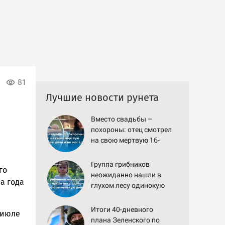
81
Лучшие новости рунета
Вместо свадьбы –
похороны: отец смотрел
на свою мертвую 16-
летнюю дочь и не мог
сдержать слезы
Группа грибников
го
неожиданно нашли в
а года
глухом лесу одинокую
испуганную маленькую
девочку с игрушкой
Итоги 40-дневного
 июле
плана Зеленского по