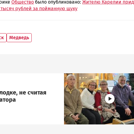
брике
Общество
было опубликовано:
Жителю Карелии прид
6 тысяч рублей за пойманную щуку
ск
Медведь
Image
лодке, не считая
атора