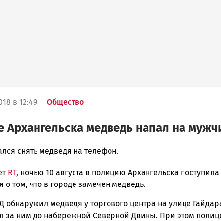
018 в 12:49
Общество
е Архангельска медведь напал на мужч
ался снять медведя на телефон.
ет
RT
, ночью 10 августа в полицию Архангельска поступила
ска
о том, что в городе замечен медведь.
Д обнаружил медведя у торгового центра на улице Гайдар
л за ним до набережной Северной Двины. При этом полиц
ск