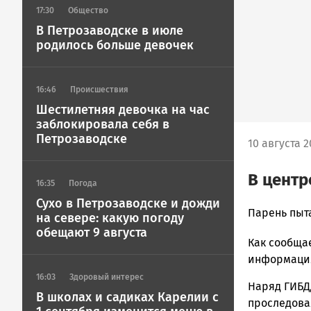
17:30
Общество
В Петрозаводске в июле
родилось больше девочек
16:46
Происшествия
Шестилетняя девочка на час
заблокировала себя в
Петрозаводске
10 августа 2
В центр
16:35
Погода
Сухо в Петрозаводске и дожди
Корректор
Парень пыт
на севере: какую погоду
Новости
обещают 9 августа
Как сообща
Петрозавод
и
информация 
Карелии
16:03
Здоровый интерес
Наряд ГИБД
|
В школах и садиках Карелии с
проследова
Петрозавод