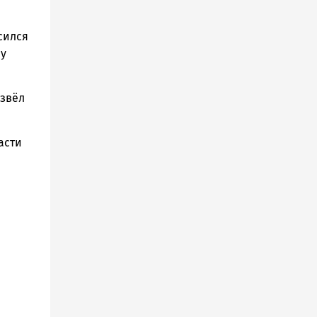
сился
ру
извёл
асти