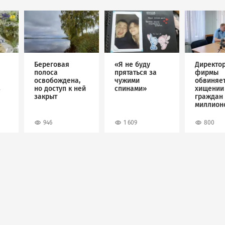
Image
Image
Image
Береговая
«Я не буду
Директо
полоса
прятаться за
фирмы
освобождена,
чужими
обвиняет
в
но доступ к ней
спинами»
хищении
закрыт
граждан 
миллион
рублей
946
1 609
800