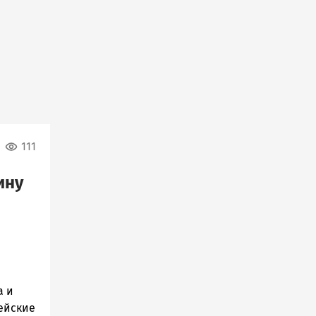
111
ину
а и
ейские