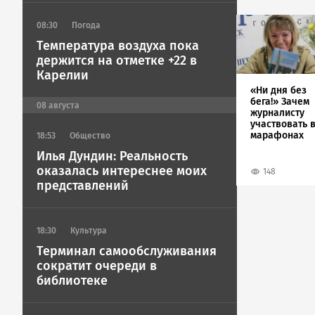
Image
08:30
Погода
Температура воздуха пока
держится на отметке +22 в
Карелии
«Ни дня без
бега!» Зачем
08
августа
журналисту
участвовать 
марафонах
18:53
Общество
Илья Дундин: Реальность
оказалась интереснее моих
148
представлений
18:30
Культура
Терминал самообслуживания
сократит очереди в
библиотеке