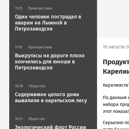
11:35
Происшествия
Один человек пострадал в
аварии на Лыжной в
Петрозаводске
10 августа 2
11:19
Происшествия
Выкрутасы на дороге плохо
Продукт
кончились для юноши в
Петрозаводске
Карели
Юрий
Карелиястат
10:38
Общество
Каулио
Содержимое целого дома
По данным 
Новости
вывалили в карельском лесу
Петрозавод
набора прод
и
этот показа
Карелии
10:21
Общество
Серьезно по
|
Экологический флот России