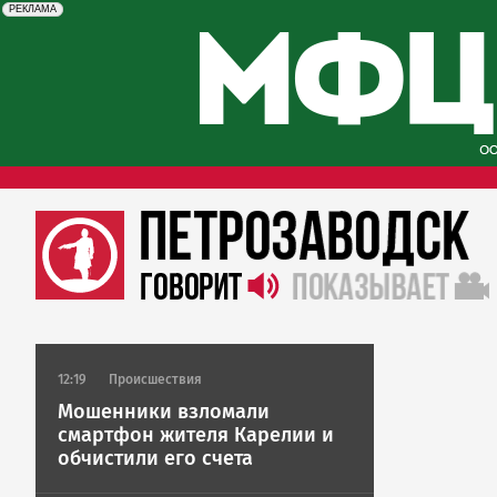
erid: 2SDnjcySKKc
Реклама
РЕКЛАМА
12:19
Происшествия
Мошенники взломали
смартфон жителя Карелии и
обчистили его счета