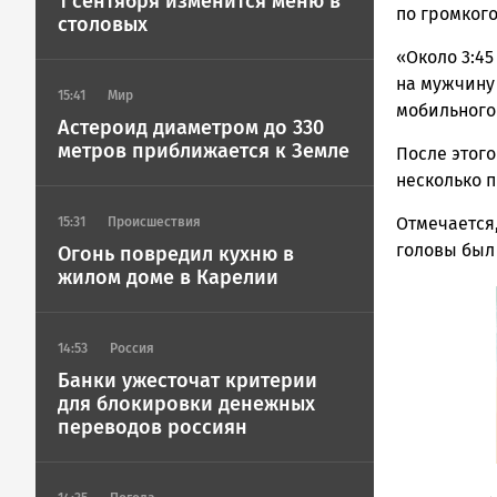
1 сентября изменится меню в
ГОВОРИТ
по громког
столовых
«Около 3:4
на мужчину 
15:41
Мир
мобильного
Астероид диаметром до 330
метров приближается к Земле
После этого
несколько 
Отмечается
15:31
Происшествия
головы был 
Огонь повредил кухню в
жилом доме в Карелии
14:53
Россия
Банки ужесточат критерии
для блокировки денежных
переводов россиян