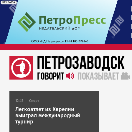
erid: 2SDnjdrAfb3
Реклама
РЕКЛАМА
12:45
Спорт
Легкоатлет из Карелии
выиграл международный
турнир