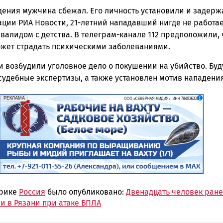
дения мужчина сбежал. Его личность установили и задерж
ции РИА Новости, 21-летний нападавший нигде не работае
валидом с детства. В телеграм-канале 112 предположили, 
жет страдать психическими заболеваниями.
 возбудили уголовное дело о покушении на убийство. Буд
судебные экспертизы, а также установлен мотив нападения
erid: 2SDnjf467GP
Реклама
РЕКЛАМА
брике
Россия
было опубликовано:
Двенадцать человек ране
и в Рязани при атаке БПЛА