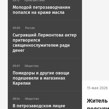
09:12
Происшествия
Молодой петрозаводчанин
попался на краже масла
09:09
Россия
Сыгравший Лермонтова актер
притворился
священнослужителем ради
денег
09:01
Общество
Помидоры и другие овощи
подешевели в магазинах
Карелии
15 мая 2026 
08:54
Общество
Житель 
В петрозаводском лицее
подсуди