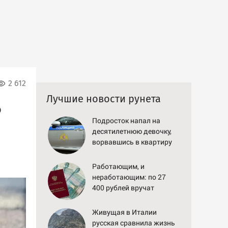
2 612
Лучшие новости рунета
ю
Подросток напал на
десятилетнюю девочку,
ворвавшись в квартиру
Работающим, и
неработающим: по 27
400 рублей вручат
пенсионерам в сентябре
- PrimaMedia.ru
Живущая в Италии
русская сравнила жизнь