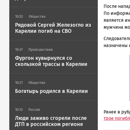
После напа
По информа
10:52
Общество
является ин
Рядовой Сергей Железогло из
мужчина мо
Карелии погиб на СВО
Следователи
назначены 
10:37
Происшествия
Фургон кувырнулся со
скользкой трассы в Карелии
10:21
Общество
Богатырь родился в Карелии
10:13
Россия
Ранее в ру
Люди заживо сгорели после
трое погибл
ДТП в российском регионе