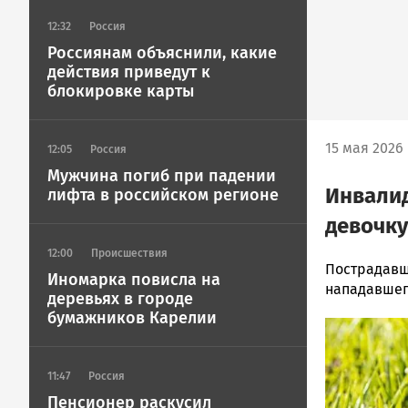
12:32
Россия
Россиянам объяснили, какие
действия приведут к
блокировке карты
15 мая 2026 
12:05
Россия
Мужчина погиб при падении
Инвалид
лифта в российском регионе
девочку
12:00
Происшествия
Корректор
Пострадавш
Иномарка повисла на
Новости
нападавше
деревьях в городе
Петрозавод
бумажников Карелии
Image
и
Карелии
|
11:47
Россия
Петрозавод
Пенсионер раскусил