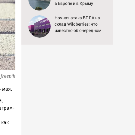
в Европе и в Крыму
Ночная атака БПЛА на
склад Wildberries: что
известно об очередном
ударе по логистическим
центрам 07/08/2026 –
Новости
freepik
 мая.
й.
еграм-
 как