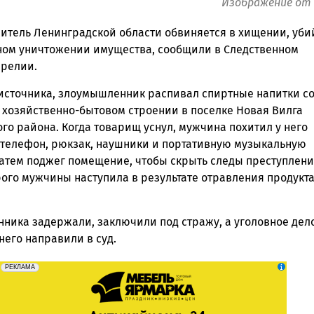
Изображение от 
житель Ленинградской области обвиняется в хищении, уби
ом уничтожении имущества, сообщили в Следственном
арелии.
источника, злоумышленник распивал спиртные напитки с
 хозяйственно-бытовом строении в поселке Новая Вилга
го района. Когда товарищ уснул, мужчина похитил у него
телефон, рюкзак, наушники и портативную музыкальную
затем поджег помещение, чтобы скрыть следы преступлени
рого мужчины наступила в результате отравления продукт
ника задержали, заключили под стражу, а уголовное дел
него направили в суд.
erid: 2SDnjeFymr3
Реклама
РЕКЛАМА