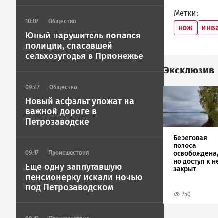
Метки
10:07
Общество
нож
инв
Юный нарушитель попался
полиции, спасавшей
сельхозугодья в Прионежье
Эксклюзив
09:47
Общество
Image
Новый асфальт уложат на
важной дороге в
Петрозаводске
Береговая
полоса
освобождена,
09:17
Происшествия
но доступ к н
Еще одну заплутавшую
закрыт
пенсионерку искали ночью
под Петрозаводском
750