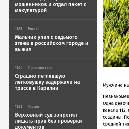
ГОВОРИТ
мошенников и отдал пакет с
макулатурой
11:35
Россия
Мальчик упал с седьмого
этажа в российском городе и
выжил
11:24
Происшествия
Страшно петлявшую
легковушку задержали на
Мужчина нап
трассе в Карелии
Незнакомец 
Одна девочк
11:21
Россия
канала 112,
Верховный суд запретил
ссадины. П
лишать прав без проверки
средней тя
документов