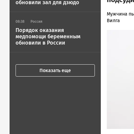
обновили зал для дзюдо
Корректор
Мужчина пы
Новости
Вилга
08:38
Россия
Петрозавод
Порядок оказания
Image
и
медпомощи беременным
Карелии
обновили в России
|
Петрозавод
ГОВОРИТ
Показать еще