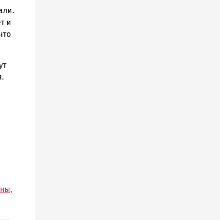
али.
т и
что
ут
.
ны,