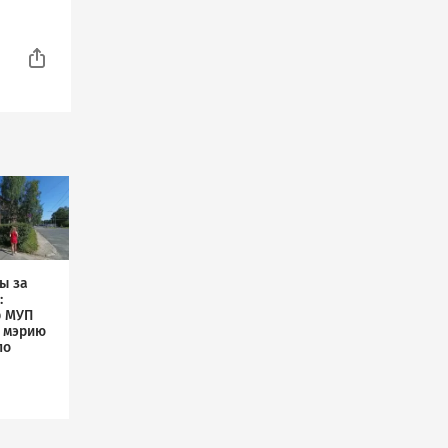
ы за
:
р МУП
л мэрию
по