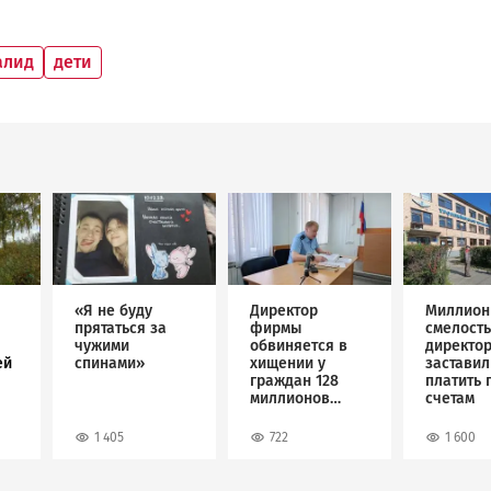
алид
дети
Image
Image
Image
«Я не буду
Директор
Миллион
прятаться за
фирмы
смелость
чужими
обвиняется в
директо
ей
спинами»
хищении у
застави
граждан 128
платить 
миллионов
счетам
рублей
1 405
722
1 600