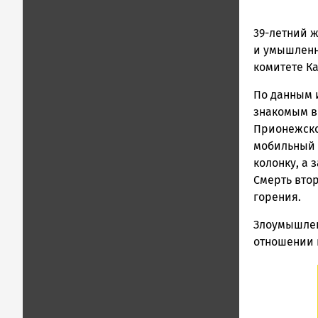
39-летний 
и умышленн
комитете К
По данным 
знакомым в
Прионежско
мобильный 
колонку, а 
Смерть вто
горения.
Злоумышлен
отношении 