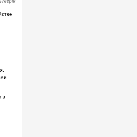
Freepik
йстве
о
я.
ами
о в