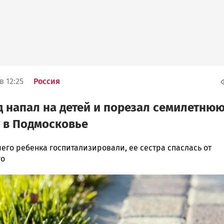
в 12:25
Россия
 напал на детей и порезал семилетню
 в Подмосковье
его ребенка госпитализировали, ее сестра спаслась от
го
ска
ск