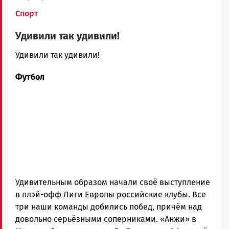
Спорт
Удивили так удивили!
admintimur
Удивили так удивили!
Новости
Футбол
Петрозаводска
и
Карелии
|
Петрозаводск
ГОВОРИТ
Удивительным образом начали своё выступление
в плэй-офф Лиги Европы российские клубы. Все
три наши команды добились побед, причём над
довольно серьёзными соперниками. «Анжи» в