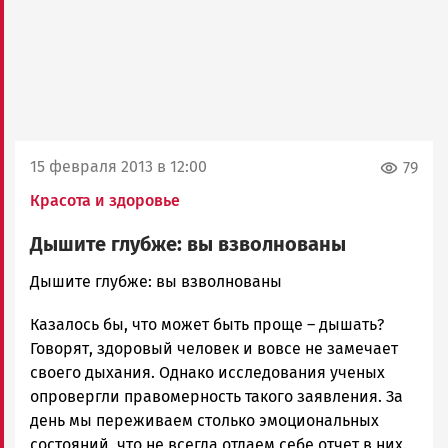
15 февраля 2013 в 12:00
79
Красота и здоровье
Дышите глубже: вы взволнованы
admintimur
Дышите глубже: вы взволнованы
Новости
Казалось бы, что может быть проще – дышать?
Петрозаводска
и
Говорят, здоровый человек и вовсе не замечает
Карелии
своего дыхания. Однако исследования ученых
|
опровергли правомерность такого заявления. За
Петрозаводск
день мы переживаем столько эмоциональных
ГОВОРИТ
состояний, что не всегда отдаем себе отчет в них.