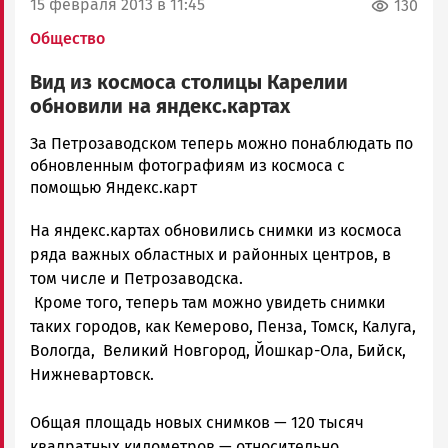
15 февраля 2013 в 11:45
130
Общество
Вид из космоса столицы Карелии
обновили на яндекс.картах
admintimur
За Петрозаводском теперь можно понаблюдать по
Новости
обновленным фотографиям из космоса с
Петрозаводска
помощью Яндекс.карт
и
На яндекс.картах обновились снимки из космоса
Карелии
|
ряда важных областных и районных центров, в
Петрозаводск
том числе и Петрозаводска.
ГОВОРИТ
Кроме того, теперь там можно увидеть снимки
таких городов, как Кемерово, Пенза, Томск, Калуга,
Вологда, Великий Новгород, Йошкар-Ола, Бийск,
Нижневартовск.
Общая площадь новых снимков — 120 тысяч
квадратных километров — относительно