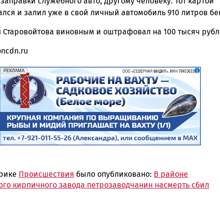
заправки служебного авто, другому человеку. Тот картой
лся и залил уже в свой личный автомобиль 910 литров бе
л Старовойтова виновным и оштрафовал на 100 тысяч рубл
ncdn.ru
erid: 2SDnjf467GP
Реклама
РЕКЛАМА
брике
Происшествия
было опубликовано:
В районе
ого кирпичного завода петрозаводчанин насмерть сбил