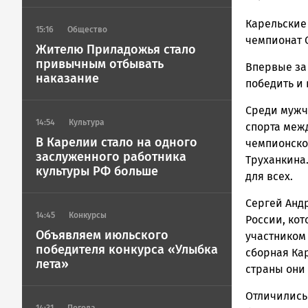
Новости
Карельские
Петрозавод
15:16
Общество
и
чемпионат 
Жителю Приладожья стало
Карелии
привычным отбывать
Впервые за
|
наказание
победить и 
Петрозавод
ГОВОРИТ
Среди мужч
14:54
Культура
спорта меж
В Карелии стало на одного
чемпионско
заслуженного работника
Труханкина
культуры РФ больше
для всех.
Сергей Анд
14:45
Конкурсы
России, кот
Объявляем июльского
участником
победителя конкурса «Улыбка
сборная Ка
лета»
страны они
Отличились