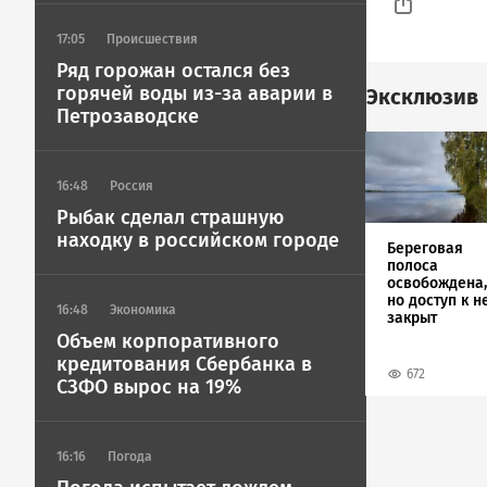
17:05
Происшествия
Ряд горожан остался без
горячей воды из-за аварии в
Эксклюзив
Петрозаводске
Image
16:48
Россия
Рыбак сделал страшную
находку в российском городе
Береговая
полоса
освобождена,
но доступ к н
16:48
Экономика
закрыт
Объем корпоративного
кредитования Сбербанка в
672
СЗФО вырос на 19%
16:16
Погода