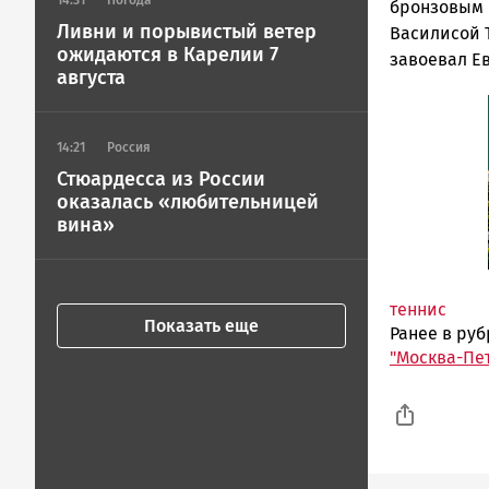
14:31
Погода
бронзовым 
Ливни и порывистый ветер
Василисой 
ожидаются в Карелии 7
завоевал Е
августа
14:21
Россия
Стюардесса из России
оказалась «любительницей
вина»
теннис
Показать еще
Ранее в ру
"Москва-Пе