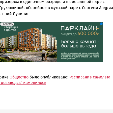
призером в одиночном разряде и в смешанной паре с
Труханкиной. «Серебро» в мужской паре с Сергеем Андри
вгений Лучинин.
erid: 2SDnjdeSPnB
Реклама
РЕКЛАМА
брике
Общество
было опубликовано:
Расписание самолета
трозаводск" изменилось