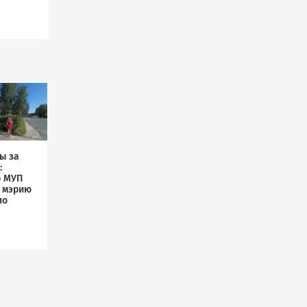
ы за
:
р МУП
л мэрию
по