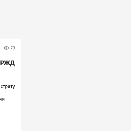
79
 РЖД
страту
нии
з