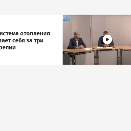
Image
система отопления
ает себя за три
арелии