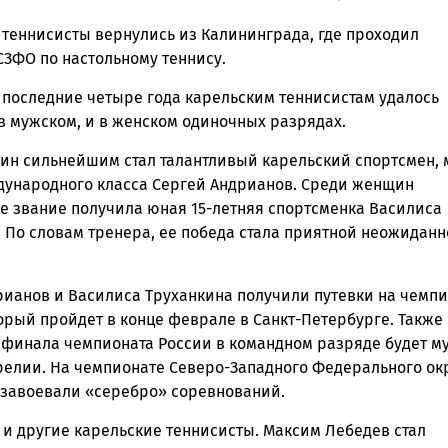
 теннисисты вернулись из Калининграда, где проходил
ска
СЗФО по настольному теннису.
 последние четыре года карельским теннисистам удалось
в мужском, и в женском одиночных разрядах.
ск
ин сильнейшим стал талантливый карельский спортсмен, 
дународного класса Сергей Андрианов. Среди женщин
е звание получила юная 15-летняя спортсменка Василиса
. По словам тренера, ее победа стала приятной неожидан
рианов и Василиса Труханкина получили путевки на чемп
орый пройдет в конце феврале в Санкт-Петербурге. Также
 финала чемпионата России в командном разряде будет м
релии. На чемпионате Северо-Западного Федерального ок
 завоевали «серебро» соревнований.
 и другие карельские теннисисты. Максим Лебедев стал