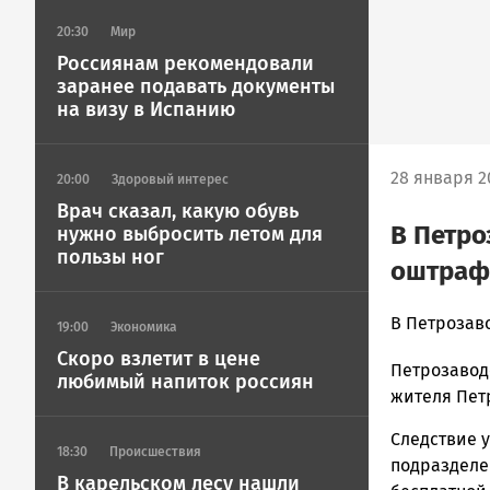
20:30
Мир
Россиянам рекомендовали
заранее подавать документы
на визу в Испанию
28 января 20
20:00
Здоровый интерес
Врач сказал, какую обувь
В Петро
нужно выбросить летом для
пользы ног
оштрафо
admintimur
В Петрозав
19:00
Экономика
Новости
Скоро взлетит в цене
Петрозавод
Петрозавод
любимый напиток россиян
и
жителя Пет
Карелии
Следствие у
|
18:30
Происшествия
подразделе
Петрозавод
В карельском лесу нашли