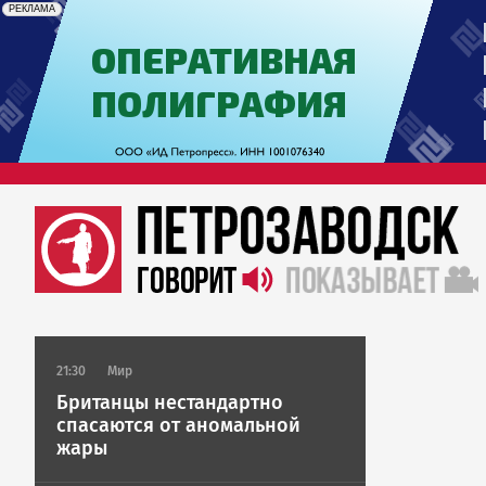
erid: 2SDnjdrAfb3
Реклама
РЕКЛАМА
21:30
Мир
Британцы нестандартно
спасаются от аномальной
жары