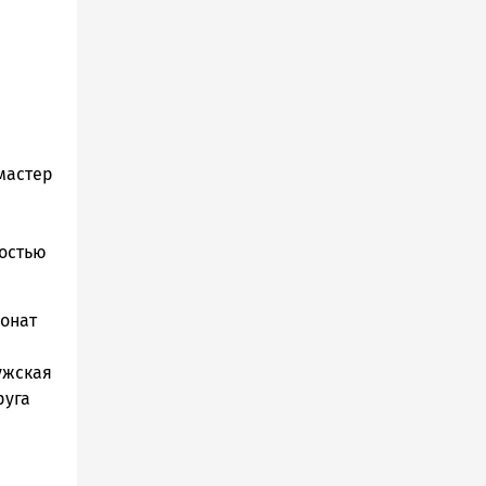
мастер
ностью
ионат
ужская
руга