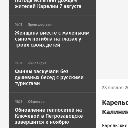
Погода испытает дождем
жителей Карелии 7 августа
16:11
Происшествия
Женщина вместе с маленьким
сыном погибла на глазах у
троих своих детей
15:37
Финляндия
Финны заскучали без
душевных бесед с русскими
туристами
28 января 20
Карельс
15:23
Общество
Обновление теплосетей на
Калини
Ключевой в Петрозаводске
завершится к ноябрю
admintimur
Карельские