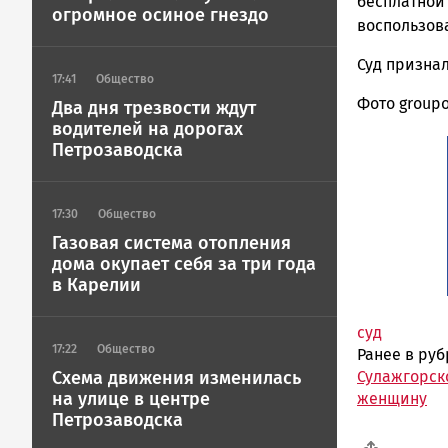
ГОВОРИТ
бесплатной 
огромное осиное гнездо
воспользова
Суд призна
17:41
Общество
Фото groupo
Два дня трезвости ждут
водителей на дорогах
Петрозаводска
17:30
Общество
Газовая система отопления
дома окупает себя за три года
в Карелии
суд
17:22
Общество
Ранее в ру
Сулажгорск
Схема движения изменилась
на улице в центре
женщину
Петрозаводска