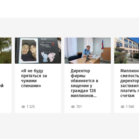
Image
Image
Image
«Я не буду
Директор
Миллион
прятаться за
фирмы
смелость
чужими
обвиняется в
директо
ей
спинами»
хищении у
застави
граждан 128
платить 
миллионов
счетам
рублей
1 325
701
1 566