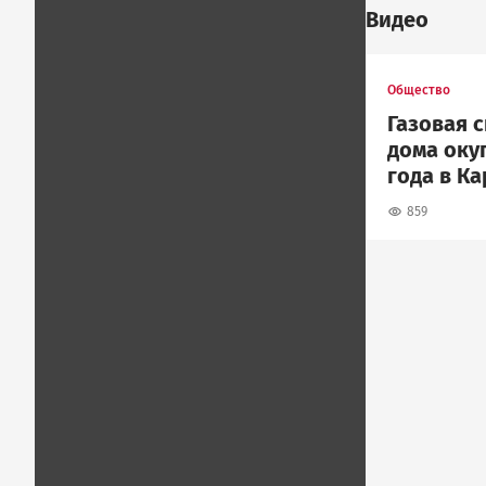
Видео
Общество
Газовая 
дома окуп
года в К
859