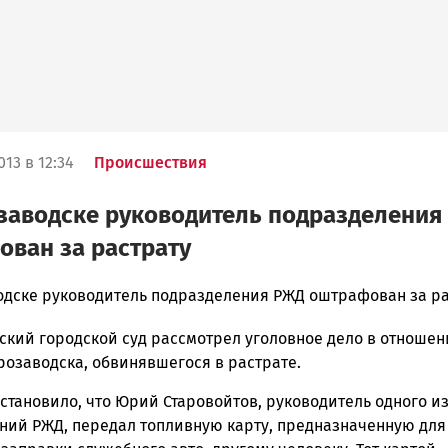
13 в 12:34
Происшествия
заводске руководитель подразделения
ван за растрату
одске руководитель подразделения РЖД оштрафован за ра
ский городской суд рассмотрел уголовное дело в отноше
ска
розаводска, обвинявшегося в растрате.
становило, что Юрий Старовойтов, руководитель одного и
ний РЖД, передал топливную карту, предназначенную для
ск