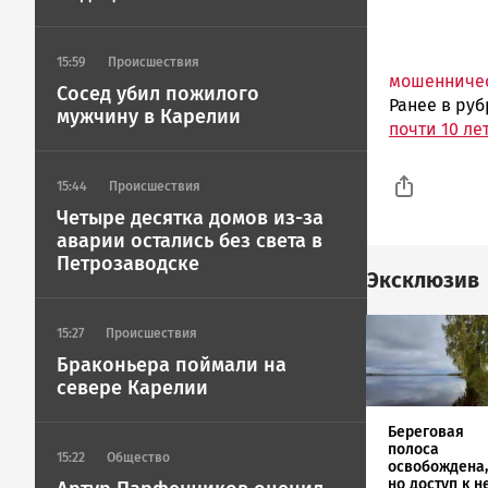
15:59
Происшествия
мошенниче
Сосед убил пожилого
Ранее в ру
мужчину в Карелии
почти 10 л
15:44
Происшествия
Четыре десятка домов из-за
аварии остались без света в
Петрозаводске
Эксклюзив
Image
15:27
Происшествия
Браконьера поймали на
севере Карелии
Береговая
полоса
15:22
Общество
освобождена,
но доступ к н