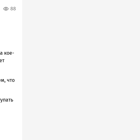
88
а кое-
ет
м, что
тупать