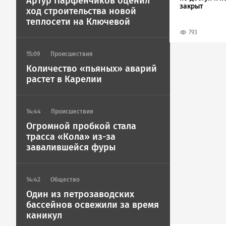
Артур Парфенчиков оценил
закрыт
ход строительства новой
теплосети на Ключевой
793
15:09
Происшествия
Количество «пьяных» аварий
растет в Карелии
14:44
Происшествия
Огромной пробкой стала
трасса «Кола» из-за
завалившейся фуры
14:42
Общество
Один из петрозаводских
бассейнов освежили за время
каникул