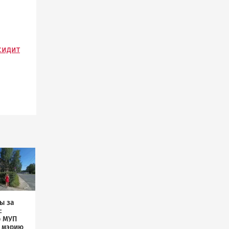
сидит
ы за
:
р МУП
л мэрию