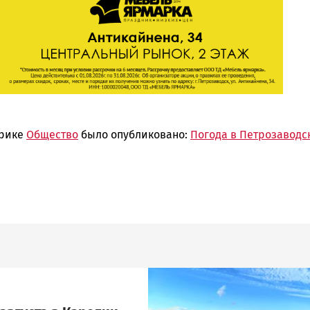
брике
Общество
было опубликовано:
Погода в Петрозаводс
Image