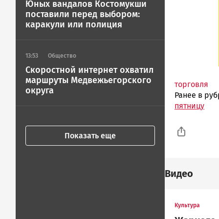
Юных вандалов Костомукши
поставили перед выбором:
каракули или полиция
13:53
Общество
Скоростной интернет охватил
маршруты Медвежьегорского
торговля
округа
Ранее в ру
пятницу
Показать еще
Видео
Культура