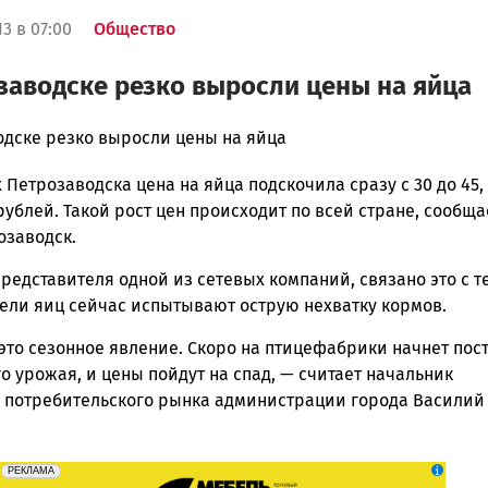
3 в 07:00
Общество
заводске резко выросли цены на яйца
одске резко выросли цены на яйца
 Петрозаводска цена на яйца подскочила сразу с 30 до 45, 
ска
 рублей. Такой рост цен происходит по всей стране, сообща
озаводск.
редставителя одной из сетевых компаний, связано это с те
ск
ели яиц сейчас испытывают острую нехватку кормов.
это сезонное явление. Скоро на птицефабрики начнет пос
о урожая, и цены пойдут на спад
, — считает начальник
 потребительского рынка администрации города Василий
erid: 2SDnjeFymr3
Реклама
РЕКЛАМА