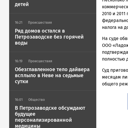
ГОВОРИТ
детей
коммерческ
2010 и 2011
федерально
16:21
Происшествия
налога на д
Ряд домов остался в
Петрозаводске без горячей
На суде обв
воды
ООО «Ладож
подтвержда
полностью 
16:19
Происшествия
Обезглавленное тело дайвера
Суд пригово
всплыло в Неве на седьмые
месяцам ли
сутки
общего реж
16:01
Общество
В Петрозаводске обсуждают
будущее
персонализированной
медицины