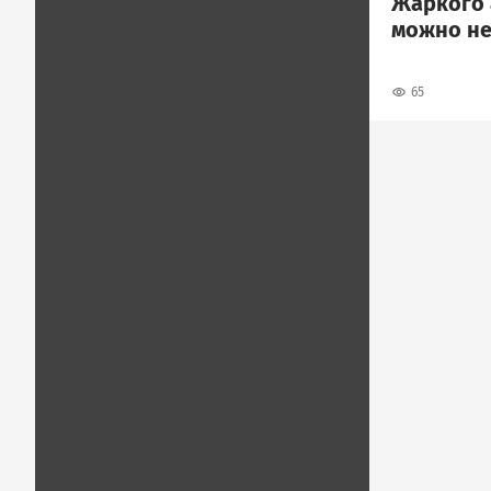
Жаркого 
можно не
65