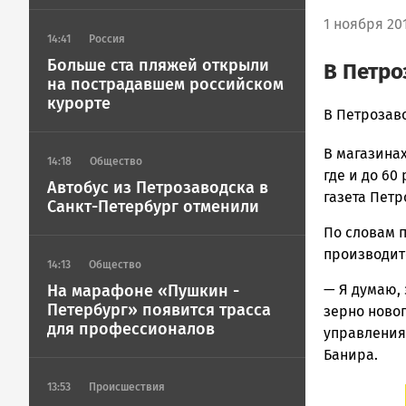
1 ноября 201
14:41
Россия
Больше ста пляжей открыли
В Петро
на пострадавшем российском
курорте
admintimur
В Петрозав
Новости
В магазинах
Петрозавод
14:18
Общество
и
где и до 60
Автобус из Петрозаводска в
Карелии
газета Петр
Санкт-Петербург отменили
|
По словам п
Петрозавод
ГОВОРИТ
производит
14:13
Общество
— Я думаю, 
На марафоне «Пушкин -
Петербург» появится трасса
зерно новог
для профессионалов
управления
Банира.
13:53
Происшествия