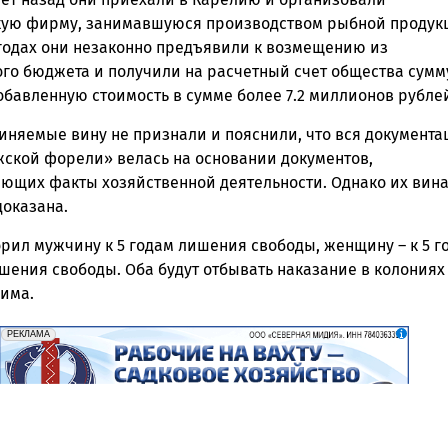
ую фирму, занимавшуюся производством рыбной продукц
 годах они незаконно предъявили к возмещению из
го бюджета и получили на расчетный счет общества сумм
обавленную стоимость в сумме более 7.2 миллионов рубле
иняемые вину не признали и пояснили, что вся документа
ской форели» велась на основании документов,
ющих факты хозяйственной деятельности. Однако их вин
доказана.
рил мужчину к 5 годам лишения свободы, женщину – к 5 г
шения свободы. Оба будут отбывать наказание в колониях
има.
erid: 2SDnjf467GP
Реклама
РЕКЛАМА