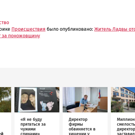
ство
брике
Происшествия
было опубликовано:
Житель Ладвы от
ет за поножовщину
Image
Image
Image
«Я не буду
Директор
Миллион
прятаться за
фирмы
смелость
чужими
обвиняется в
директо
ей
спинами»
хищении у
застави