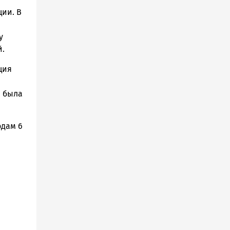
ии. В
у
й.
ция
а была
одам 6