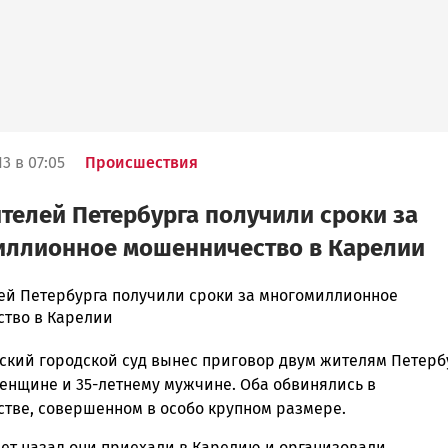
3 в 07:05
Происшествия
телей Петербурга получили сроки за
иллионное мошенничество в Карелии
ей Петербурга получили сроки за многомиллионное
тво в Карелии
ска
ский городской суд вынес приговор двум жителям Петерб
женщине и 35-летнему мужчине. Оба обвинялись в
тве, совершенном в особо крупном размере.
ск
лет назад они приехали в Карелию и организовали