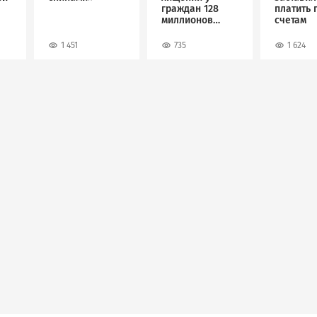
граждан 128
платить 
миллионов
счетам
рублей
1 451
735
1 624