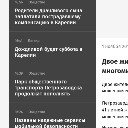
16:56
Общество
Родители драчливого сына
заплатили пострадавшему
компенсацию в Карелии
16:41
Погода
1 ноября 201
Дождливой будет суббота в
Карелии
Двое жи
многом
16:39
Общество
Парк общественного
admintimur
Двое жител
транспорта Петрозаводска
Новости
мошенничес
продолжат пополнять
Петрозавод
Петрозавод
и
Карелии
41-летней 
16:24
Общество
|
мошенничес
Названы надежные сервисы
Петрозавод
мобильной безопасности
Несколько 