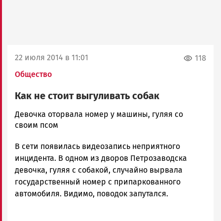
22 июля 2014 в 11:01
118
Общество
Как не стоит выгуливать собак
admintimur
Девочка оторвала номер у машины, гуляя со
Новости
своим псом
Петрозаводска
В сети появилась видеозапись неприятного
и
Карелии
инцидента. В одном из дворов Петрозаводска
|
девочка, гуляя с собакой, случайно вырвала
Петрозаводск
государственный номер с припаркованного
ГОВОРИТ
автомобиля. Видимо, поводок запутался.