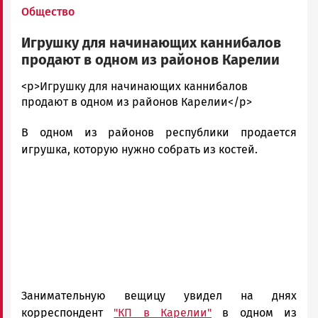
Общество
Игрушку для начинающих каннибалов
продают в одном из районов Карелии
admintimur
<p>Игрушку для начинающих каннибалов
Новости
продают в одном из районов Карелии</p>
Петрозаводска
В одном из районов республики продается
и
Карелии
игрушка, которую нужно собрать из костей.
|
Петрозаводск
ГОВОРИТ
Занимательную вещицу увидел на днях
корреспондент
"КП в Карелии"
в одном из