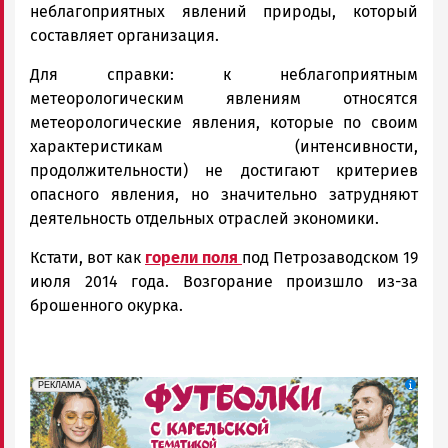
неблагоприятных явлений природы, который
составляет организация.
Для справки: к неблагоприятным
метеорологическим явлениям относятся
метеорологические явления, которые по своим
характеристикам (интенсивности,
продолжительности) не достигают критериев
опасного явления, но значительно затрудняют
деятельность отдельных отраслей экономики.
Кстати, вот как
горели поля
под Петрозаводском 19
июля 2014 года. Возгорание произшло из-за
брошенного окурка.
erid: Pb3XmBtzt7qh4nNaikXnuHE1bzSb6Vb4eeL28Ue
Реклама
РЕКЛАМА