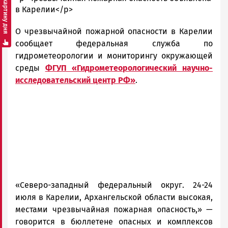
Смотреть картину дня
Новости
в Карелии</p>
Петрозаводска
О чрезвычайной пожарной опасности в Карелии
и
Карелии
сообщает федеральная служба по
|
гидрометеорологии и мониторингу окружающей
Петрозаводск
среды
ФГУП «Гидрометеорологический научно-
ГОВОРИТ
исследовательский центр РФ»
.
«Северо-западный федеральный округ. 24-24
июля в Карелии, Архангельской области высокая,
местами чрезвычайная пожарная опасность,» —
говорится в бюллетене опасных и комплексов