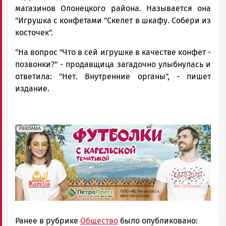
магазинов Олонецкого района. Называется она
"Игрушка с конфетами "Скелет в шкафу. Собери из
косточек".
"На вопрос "Что в сей игрушке в качестве конфет -
позвонки?" - продавщица загадочно улыбнулась и
ответила: "Нет. Внутренние органы", - пишет
издание.
erid: Pb3XmBtzt7qh4nNaikXnuHE1bzSb6Vb4eeL28Ue
Реклама
РЕКЛАМА
Ранее в рубрике
Общество
было опубликовано: