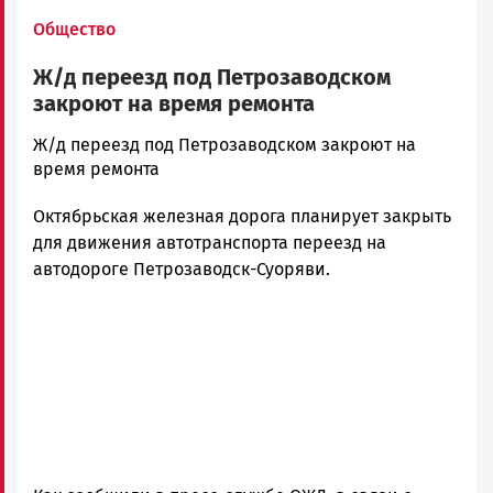
Общество
Ж/д переезд под Петрозаводском
закроют на время ремонта
admintimur
Ж/д переезд под Петрозаводском закроют на
Новости
время ремонта
Петрозаводска
Октябрьская железная дорога планирует закрыть
и
Карелии
для движения автотранспорта переезд на
|
автодороге Петрозаводск-Суоряви.
Петрозаводск
ГОВОРИТ