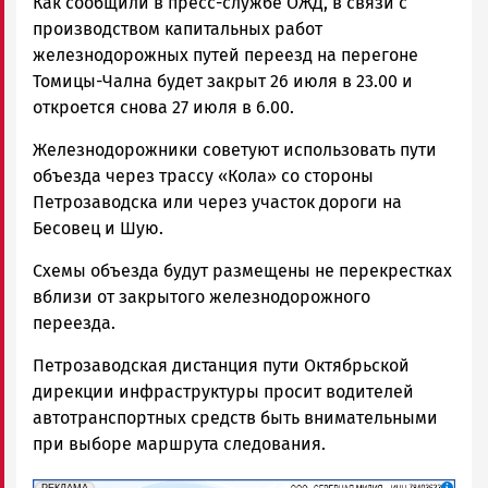
Как сообщили в пресс-службе ОЖД, в связи с
производством капитальных работ
железнодорожных путей переезд на перегоне
Томицы-Чална будет закрыт 26 июля в 23.00 и
откроется снова 27 июля в 6.00.
Железнодорожники советуют использовать пути
объезда через трассу «Кола» со стороны
Петрозаводска или через участок дороги на
Бесовец и Шую.
Схемы объезда будут размещены не перекрестках
вблизи от закрытого железнодорожного
переезда.
Петрозаводская дистанция пути Октябрьской
дирекции инфраструктуры просит водителей
автотранспортных средств быть внимательными
при выборе маршрута следования.
erid: 2SDnjf467GP
Реклама
РЕКЛАМА