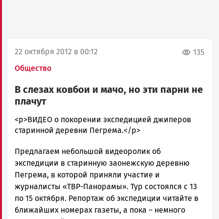
22 октября 2012 в 00:12
135
Общество
В слезах ковбои и мачо, но эти парни не
плачут
admintimur
<p>ВИДЕО о покорении экспедицией джиперов
Новости
старинной деревни Пегрема.</p>
Петрозаводска
Предлагаем небольшой видеоролик об
и
Карелии
экспедиции в старинную заонежскую деревню
|
Пегрема, в которой приняли участие и
Петрозаводск
журналисты «ТВР-Панорамы». Тур состоялся с 13
ГОВОРИТ
по 15 октября. Репортаж об экспедиции читайте в
ближайших номерах газеты, а пока – немного