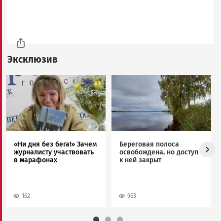
Эксклюзив
Image
Image
«Ни дня без бега!» Зачем
Береговая полоса
журналисту участвовать
освобождена, но доступ
в марафонах
к ней закрыт
162
963