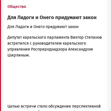
Общество
Для Ладоги и Онего придумают закон
admintimur
Для Ладоги и Онего придумают закон
Новости
Депутат карельского парламента Виктор Степанов
Петрозаводска
и
встретился с руководителем карельского
Карелии
управления Росприроднадзора Александром
|
Ширлиным.
Петрозаводск
ГОВОРИТ
Целью встречи стало обсуждение перспективной