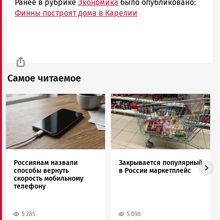
Ранее в рубрике
Экономика
было опубликовано:
Финны построят дома в Карелии
Самое читаемое
Image
Image
Россиянам назвали
Закрывается популярный
способы вернуть
в России маркетплейс
скорость мобильному
телефону
5 285
5 098