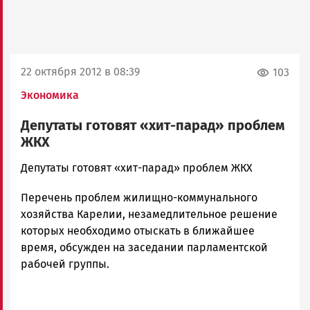
22 октября 2012 в 08:39
103
Экономика
Депутаты готовят «хит-парад» проблем
ЖКХ
admintimur
Депутаты готовят «хит-парад» проблем ЖКХ
Новости
Перечень проблем жилищно-коммунального
Петрозаводска
и
хозяйства Карелии, незамедлительное решение
Карелии
которых необходимо отыскать в ближайшее
|
время, обсужден на заседании парламентской
Петрозаводск
рабочей группы.
ГОВОРИТ