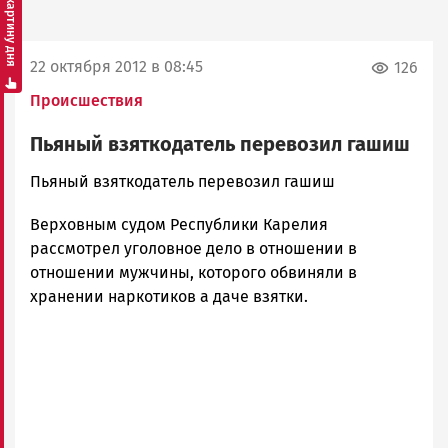
Смотреть картину дня
22 октября 2012 в 08:45
126
Происшествия
Пьяный взяткодатель перевозил гашиш
admintimur
Пьяный взяткодатель перевозил гашиш
Новости
Верховным судом Республики Карелия
Петрозаводска
и
рассмотрел уголовное дело в отношении в
Карелии
отношении мужчины, которого обвиняли в
|
хранении наркотиков а даче взятки.
Петрозаводск
ГОВОРИТ