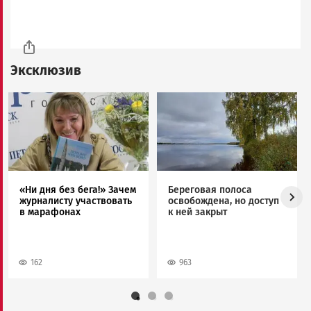
Эксклюзив
Image
Image
«Ни дня без бега!» Зачем
Береговая полоса
журналисту участвовать
освобождена, но доступ
в марафонах
к ней закрыт
162
963