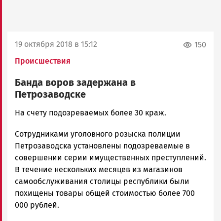
19 октября 2018 в 15:12
150
Происшествия
Банда воров задержана в
Петрозаводске
Юрий
На счету подозреваемых более 30 краж.
Каулио
Сотрудниками уголовного розыска полиции
Новости
Петрозаводска
Петрозаводска установлены подозреваемые в
и
совершении серии имущественных преступлений.
Карелии
В течение нескольких месяцев из магазинов
|
самообслуживания столицы республики были
Петрозаводск
похищены товары общей стоимостью более 700
ГОВОРИТ
000 рублей.