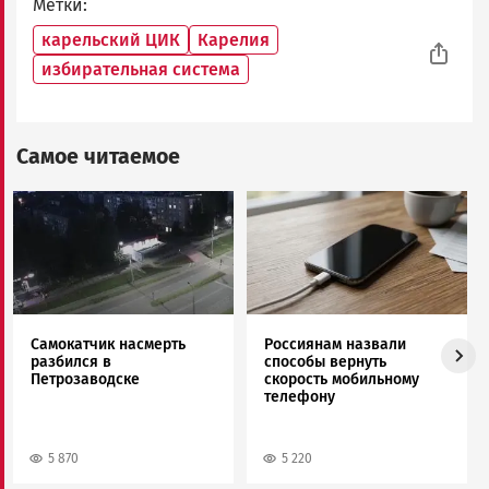
Метки
карельский ЦИК
Карелия
избирательная система
Самое читаемое
Image
Image
Самокатчик насмерть
Россиянам назвали
разбился в
способы вернуть
Петрозаводске
скорость мобильному
телефону
5 870
5 220