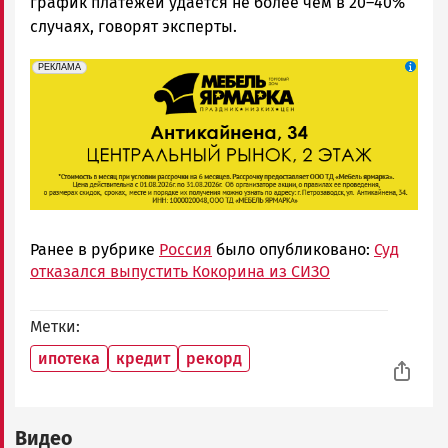
график платежей удается не более чем в 20–40%
случаях, говорят эксперты.
erid: 2SDnjeFymr3
Реклама
РЕКЛАМА
Ранее в рубрике
Россия
было опубликовано:
Суд
отказался выпустить Кокорина из СИЗО
Метки
ипотека
кредит
рекорд
Видео