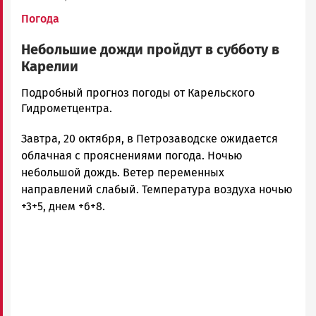
Погода
Небольшие дожди пройдут в субботу в
Карелии
Юрий
Подробный прогноз погоды от Карельского
Каулио
Гидрометцентра.
Новости
Завтра, 20 октября, в Петрозаводске ожидается
Петрозаводска
и
облачная с прояснениями погода. Ночью
Карелии
небольшой дождь. Ветер переменных
|
направлений слабый. Температура воздуха ночью
Петрозаводск
+3+5, днем +6+8.
ГОВОРИТ