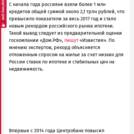
Смотреть картину дня
С начала года россияне взяли более 1 млн
Петрозаводска
и
кредитов общей суммой около 2,1 трлн рублей, что
Карелии
превысило показатели за весь 2017 год и стало
|
новым рекордом российского рынка ипотеки.
Петрозаводск
Такой вывод следует из предварительной оценки
ГОВОРИТ
госкомпании «Дом.РФ»,
пишут
«Известия». По
мнению экспертов, рекорд объясняется
отложенным спросом на жилье за счет низких для
России ставок по ипотеке и стабильных цен на
недвижимость.
Впервые с 2014 года Центробанк повысил