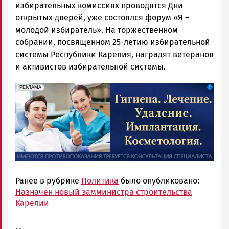
избирательных комиссиях проводятся Дни
открытых дверей, уже состоялся форум «Я –
молодой избиратель». На торжественном
собрании, посвященном 25-летию избирательной
системы Республики Карелия, наградят ветеранов
и активистов избирательной системы.
erid: 2SDnjdpiKp6
Реклама
РЕКЛАМА
Ранее в рубрике
Политика
было опубликовано:
Назначен новый замминистра строительства
Карелии