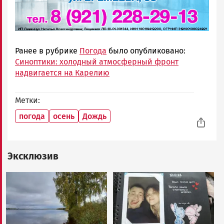
Ранее в рубрике
Погода
было опубликовано:
Синоптики: холодный атмосферный фронт
надвигается на Карелию
Метки
погода
осень
Дождь
Эксклюзив
Image
Image